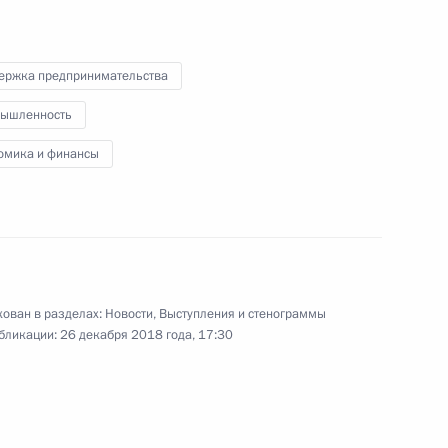
по случаю Дня работника
органов безопасности
ержка предпринимательства
20 декабря 2018 года
Видео, 5 мин.
ышленность
омика и финансы
ован в разделах:
Новости
,
Выступления и стенограммы
бликации:
26 декабря 2018 года, 17:30