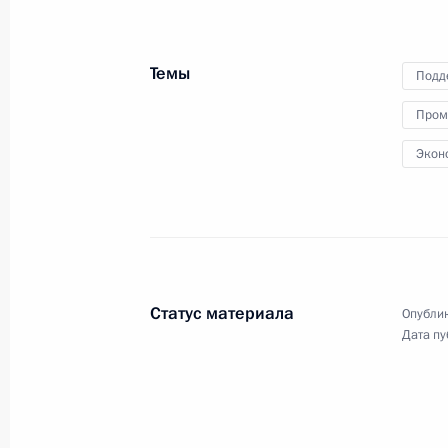
центра управления
обороной
Темы
Подд
26 декабря 2018 года
Видео, 3 мин.
Пром
Экон
Статус материала
Опублик
Дата пу