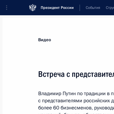
Президент России
События
Стру
Видеозаписи
Фотографии
Аудиозапи
Все материалы
Выступления
Совещан
Видео
Показа
Встреча с представите
Торжественный вечер,
Владимир Путин по традиции в п
посвящённый встрече
с представителями российских 
Нового, 2019 года
более 60 бизнесменов, руковод