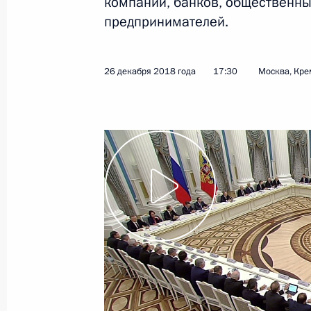
компаний, банков, общественны
предпринимателей.
27 декабря 2018 года
Видео, 4 мин.
26 декабря 2018 года
17:30
Москва, Кре
Встреча с представителями
деловых кругов России