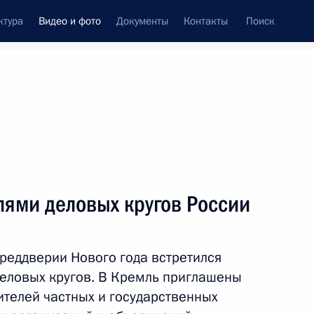
ктура
Видео и фото
Документы
Контакты
Поиск
си
ия, встречи
Встречи со СМИ
декабрь, 2018
ть следующие материалы
лями деловых кругов России
Поздравление сотрудникам
реддверии Нового года встретился
и ветеранам МЧС
деловых кругов. В Кремль приглашены
ителей частных и государственных