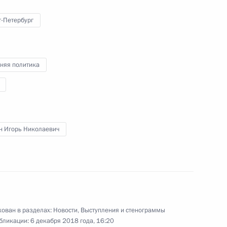
ой Людмилы Алексеевой
т-Петербург
няя политика
с Вероникой Макаровой,
2
56
й со мной»
н Игорь Николаевич
ии «Единая Россия»
15
46м
ован в разделах:
Новости
,
Выступления и стенограммы
инистром Израиля
бликации:
6 декабря 2018 года, 16:20