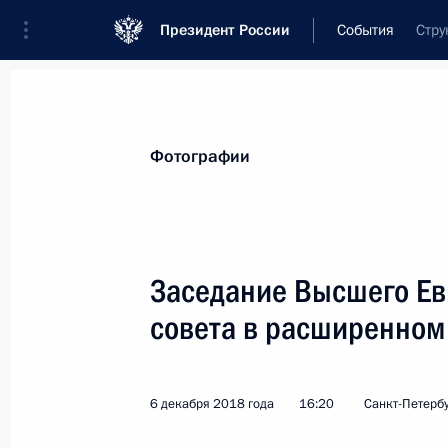
Президент России
События
Стру
Президент
Администрация
Государст
Новости
Стенограммы
Поездки
Те
Фотографии
Показа
Заседание Высшего Ев
совета в расширенном
10 декабря 2018 года, понедельни
Телефонный разговор с Федераль
Ангелой Меркель
6 декабря 2018 года
16:20
Санкт-Петерб
10 декабря 2018 года, 22:15