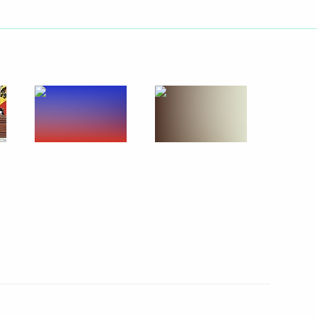
икель» Владимиром
1
ласть, Ново-Огарёво
тов на пресс-конференцию