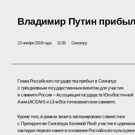
Владимир Путин прибыл
13 ноября 2018 года
11:00
Сингапур
Глава Российского государства прибыл в Сингапур
с трёхдневным государственным визитом для участия
в саммите Россия –
Ассоциация государств Юго-Восточной
Азии
(АСЕАН) и 13-м Восточноазиатском саммите.
Кроме того, в рамках визита запланировано совместное
с Президентом Сингапура
Халимой Якоб
участие в церемон
закладки первого камня в основание Российского культурног