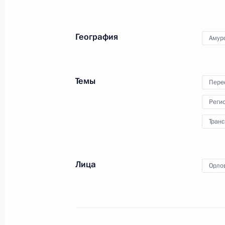
5 сентября 2018 года, среда
География
Амур
8 сентября состоится встреча Влад
министром Армении Николом Паш
Темы
Пере
5 сентября 2018 года, 16:00
Реги
Транс
Рабочая встреча с врио губернато
Дмитрием Азаровым
5 сентября 2018 года, 14:20
Московская обл
Лица
Орло
4 сентября 2018 года, вторник