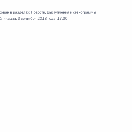
области Андреем Клычковым
3
ь
ован в разделах:
Новости
,
Выступления и стенограммы
бликации:
3 сентября 2018 года, 17:30
к
ра Амурской области
2
асть, Ново-Огарево
тит Иран