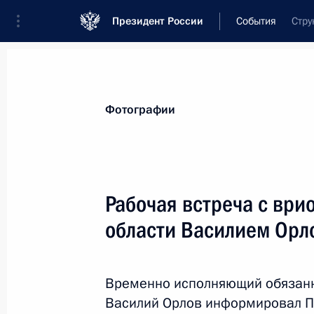
Президент России
События
Стру
Президент
Администрация
Государст
Новости
Стенограммы
Поездки
Те
Фотографии
Показа
Рабочая встреча с ври
области Василием Ор
Игорь Комаров назначен полпредо
федеральном округе
7 сентября 2018 года, 09:30
Временно исполняющий обязанн
Василий Орлов информировал Пр