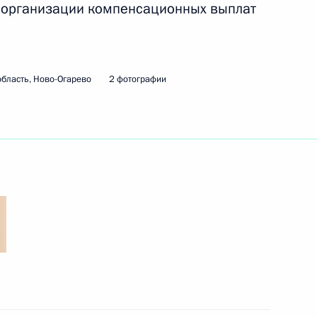
, организации компенсационных выплат
и в законодательные акты
ы пенсий
бласть, Ново-Огарево
2 фотографии
ы
11
инистром Испании Педро