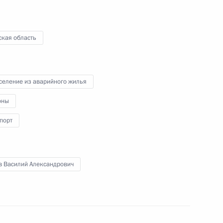
ская область
имира Путина с Премьер-
иняном
селение из аварийного жилья
оны
порт
ра Самарской области
3
асть, Ново-Огарёво
в Василий Александрович