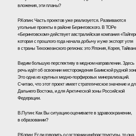
вложения, эти планы?
Р.Копин:
Часть проектов уже реализуется. Развиваются
угольные проекты в районе Беринговского. В ТОРе
«Беринговском» действует австралийская компания «Тайгер
которая с прошлого года начала добычу и уже экспорт угля
в страны Тихоокеанского региона: это Япония, Корея, Тайван
Видим большую перспективу в медном направлении. Здесь
речь идёт об освоении месторождения Баимской рудной зон
Это одна из крупных медно-порфировых минерализаций.
Считаю, что этот проект имеет стратегическое значение и д
Дальнего Востока, и для Арктической зоны Российской
Федерации.
В.Путин:
Как Вы ситуацию оцениваете в здравоохранении,
в образовании?
Р.Копин:
Если говорить о состоянии инфраструктуры, то она