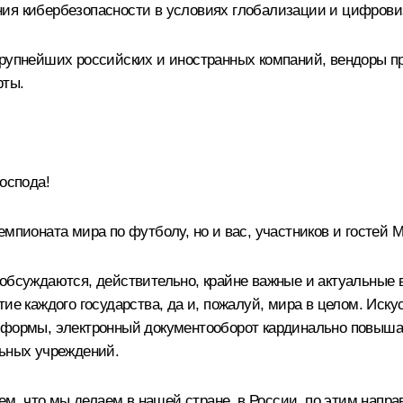
ния кибербезопасности в условиях глобализации и цифрови
крупнейших российских и иностранных компаний, вендоры пр
рты.
господа!
емпионата мира по футболу, но и вас, участников и гостей 
 обсуждаются, действительно, крайне важные и актуальные
ие каждого государства, да и, пожалуй, мира в целом. Иску
атформы, электронный документооборот кардинально повыша
льных учреждений.
тем, что мы делаем в нашей стране, в России, по этим напр