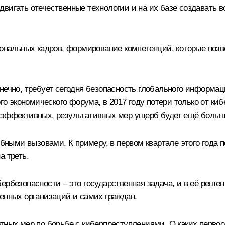
двигать отечественные технологии и на их базе создавать
сиональных кадров, формирование компетенций, которые по
нечно, требует сегодня безопасность глобального информац
ого экономического форума, в 2017 году потери только от к
ь эффективных, результативных мер ущерб будет ещё больш
добными вызовами. К примеру, в первом квартале этого года
а треть.
бербезопасности – это государственная задача, и в её реш
енных организаций и самих граждан.
етных мер по борьбе с киберпреступлениями. О каких перво