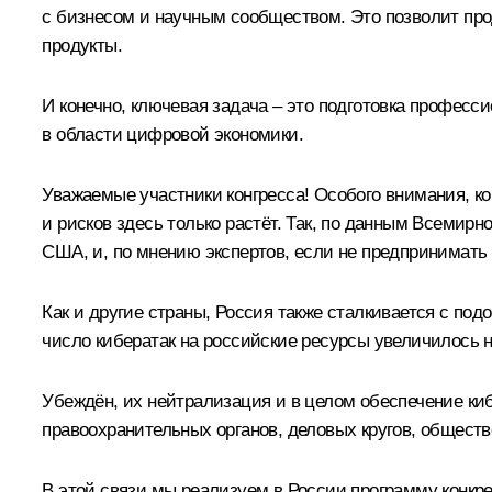
с бизнесом и научным сообществом. Это позволит про
продукты.
И конечно, ключевая задача – это подготовка профес
в области цифровой экономики.
Уважаемые участники конгресса! Особого внимания, ко
и рисков здесь только растёт. Так, по данным Всемирн
США, и, по мнению экспертов, если не предпринимат
Как и другие страны, Россия также сталкивается с по
число кибератак на российские ресурсы увеличилось н
Убеждён, их нейтрализация и в целом обеспечение ки
правоохранительных органов, деловых кругов, обществ
В этой связи мы реализуем в России программу конкр