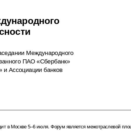
ждународного
асности
заседании Международного
ованного ПАО «Сбербанк»
 и Ассоциации банков
дит в Москве 5–6 июля. Форум является межотраслевой пл