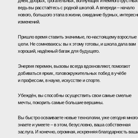
дней, добрых, трогательных, волнующих и немного грустных
ведь вы расстаётесь с родной школой. А впереди – начало
нового, большого этапа в жизни, ожидание бурных, интерес
изменений.
Пришло время ставить значимые, по-настоящему взрослые
цели. Не сомневаюсь: вы к этому готовы, и школа дала вам
хороший, надёжный багаж для будущего.
Энергия перемен, вызовы всегда вдохновляют, помогают
добиваться ярких, головокружительных побед в учёбе
и профессии, в науке, искусстве и спорте.
Убеждён, вы способны осуществить свои самые смелые
мечты, покорить самые большие вершины.
Вы быстро осваиваете новые технологии, уже сегодня много
знаете и умеете – в этом, безусловно, ваша собственная
заслуга. И конечно, огромная, искренняя благодарность ваш