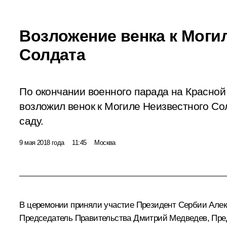
Возложение венка к Моги
Солдата
По окончании военного парада на Красно
возложил венок к Могиле Неизвестного Со
саду.
9 мая 2018 года
11:45
Москва
В церемонии приняли участие Президент Сербии
Алек
Председатель Правительства
Дмитрий Медведев
, Пр