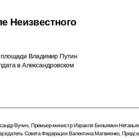
ле Неизвестного
й площади Владимир Путин
лдата в Александровском
сандр Вучич
, Премьер-министр Израиля
Биньямин Нетанья
едседатель Совета Федерации
Валентина Матвиенко
, Предс