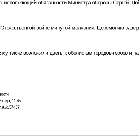
о
, исполняющий обязанности Министра обороны Сергей Шой
 Отечественной войне минутой молчания. Церемонию завер
у также возложили цветы к обелискам городов-героев и пам
вости
 года, 11:45
n.ru/d/57437