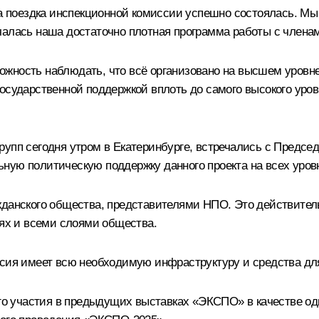
аша поездка инспекционной комиссии успешно состоялась. М
чалась наша достаточно плотная программа работы с члена
жность наблюдать, что всё организовано на высшем уровне
государственной поддержкой вплоть до самого высокого уро
рупп сегодня утром в Екатеринбурге, встречались с Предсе
ную политическую поддержку данного проекта на всех уров
жданского общества, представителями НПО. Это действител
нях и всеми слоями общества.
ссия имеет всю необходимую инфраструктуру и средства для
ого участия в предыдущих выставках «ЭКСПО» в качестве одн