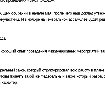
ного проведения «ЭКСПО‑2025».
бщем собрании в начале мая, после чего наш доклад утвер
н-участниц. И в ноябре на Генеральной ассамблее будет ре
ода!
и хороший опыт проведения международных мероприятий та
ральный закон, который структурировал всю работу в плане 
товы принять такой же Федеральный закон, который разрабо
 характер.