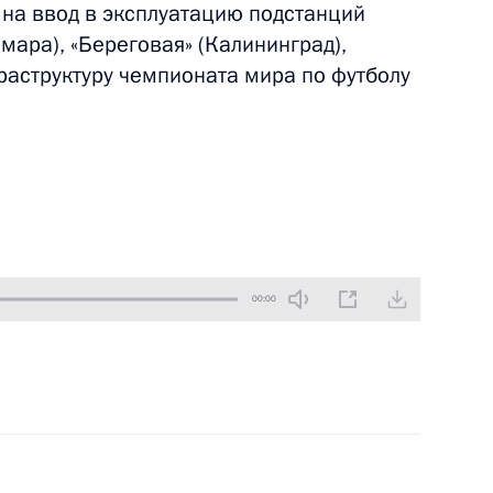
на ввод в эксплуатацию подстанций
14 ноября 2017 года
Аудио, 27 мин.
амара), «Береговая» (Калининград),
раструктуру чемпионата мира по футболу
00:00
Президент посетил
Челябинский
компрессорный завод