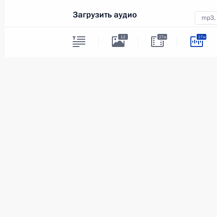
Загрузить аудио
9 ноября 2017 года
Аудио, 26 мин.
mp3,
12
27м
27м
Темы
Энер
Заседание Комиссии по вопросам
Статус материала
Опублик
военно-технического
Дата пу
сотрудничества России
с иностранными государствами