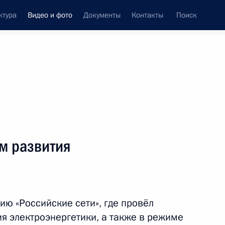
ктура
Видео и фото
Документы
Контакты
Поиск
си
ия, встречи
Встречи со СМИ
ноябрь, 2017
ть следующие материалы
м развития
Совещание по вопросам
развития электроэнергетики
ю «Российские сети», где провёл
я электроэнергетики, а также в режиме