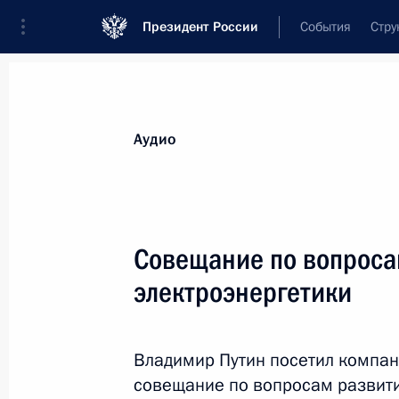
Президент России
События
Стру
Видеозаписи
Фотографии
Аудиозапи
Все материалы
Выступления
Совещан
Аудио
Показа
Совещание по вопроса
электроэнергетики
Совещание по вопросам
развития судостроительного
Владимир Путин посетил компани
комплекса «Звезда»
совещание по вопросам развити