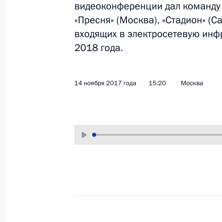
видеоконференции дал команду 
16 ноября 2017 года
Аудио, 5 мин.
«Пресня» (Москва), «Стадион» (С
входящих в электросетевую инф
Президент провёл совещание
по вопросам развития
2018 года.
дальневосточного
судостроительного комплекса
«Звезда».
14 ноября 2017 года
15:20
Москва
Форум межрегионального
сотрудничества России
и Казахстана