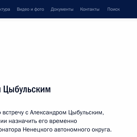
ктура
Видео и фото
Документы
Контакты
Поиск
венный Совет
Совет Безопасности
Комиссии и советы
леграммы
Сведения о Президенте
сентябрь, 2017
ть следующие материалы
м Цыбульским
 встречу с Александром Цыбульским,
1
нии назначить его временно
натора Ненецкого автономного округа.