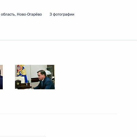
 исполняющим обязанности
область, Ново-Огарёво
3 фотографии
 Совета Безопасности
7
ль
 Туркменистан