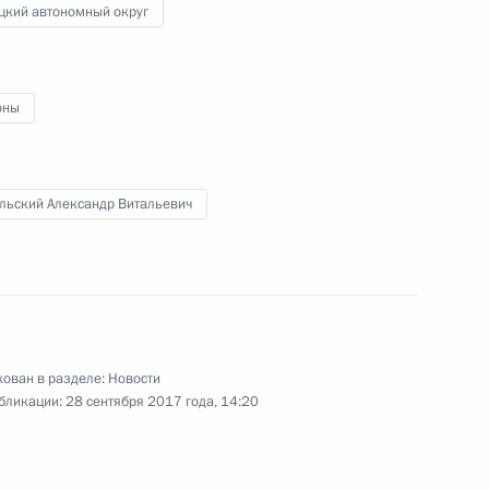
цкий автономный округ
10
13м
оны
м
3
льский Александр Витальевич
ласть, Ново-Огарёво
временно исполняющим
о автономного округа
ован в разделе:
Новости
бликации:
28 сентября 2017 года, 14:20