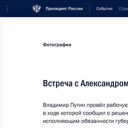
Президент России
События
Стру
Президент
Администрация
Государст
Новости
Стенограммы
Поездки
Те
Фотографии
Показа
Встреча с Александро
29 сентября 2017 года, пятница
Владимир Путин провёл рабочую
Встреча с Александром Уссом
в ходе которой сообщил о реше
29 сентября 2017 года, 15:55
исполняющим обязанности губер