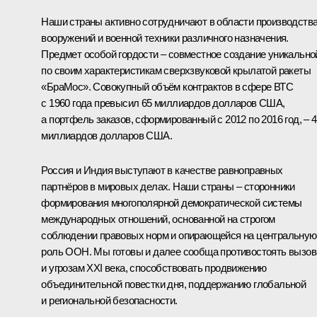
Наши страны активно сотрудничают в области производств
вооружений и военной техники различного назначения.
Предмет особой гордости – совместное создание уникально
по своим характеристикам сверхзвуковой крылатой ракеты
«БраМос». Совокупный объём контрактов в сфере ВТС
с 1960 года превысил 65 миллиардов долларов США,
а портфель заказов, сформированный с 2012 по 2016 год, – 
миллиардов долларов США.
Россия и Индия выступают в качестве равноправных
партнёров в мировых делах. Наши страны – сторонники
формирования многополярной демократической системы
международных отношений, основанной на строгом
соблюдении правовых норм и опирающейся на центральную
роль ООН. Мы готовы и далее сообща противостоять вызо
и угрозам XXI века, способствовать продвижению
объединительной повестки дня, поддержанию глобальной
и региональной безопасности.