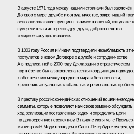
В августе 1971 года между нашими странами был заключён
Договор о мире, дружбе и сотрудничестве, закрепивший так
основополагающие принципы взаимоотношений, как уважен
суверенитета и интересов друг друга, добрососедство
и мирное сосуществование.
В 1993 году Россия и Индия подтвердили незыблемость эти
постулатов в новом Договоре о дружбе и сотрудничестве
.
А в подписанной в 2000 году Декларации о стратегическом
партнёрстве была закреплена тесная координация подходо
к обеспечению международного мира и безопасности,
к решению актуальных глобальных и региональных проблем
В практику российско-индийских отношений вошли ежегодн
саммиты, которые позволяют нам своевременно обсуждать
ход реализации поставленных задач и определять цели
на долгосрочную перспективу. В начале июня мы с Премьер-
министром Н.Моди проведем в Санкт-Петербурге очередну
встречу на высшем уровне. Запланировано его участие