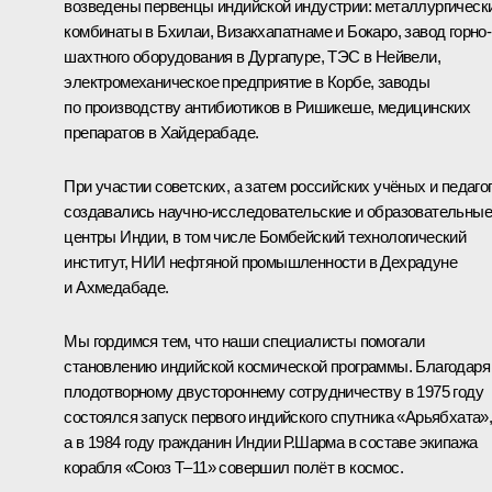
возведены первенцы индийской индустрии: металлургическ
комбинаты в Бхилаи, Визакхапатнаме и Бокаро, завод горно-
шахтного оборудования в Дургапуре, ТЭС в Нейвели,
электромеханическое предприятие в Корбе, заводы
по производству антибиотиков в Ришикеше, медицинских
препаратов в Хайдерабаде.
При участии советских, а затем российских учёных и педаго
создавались научно-исследовательские и образовательные
центры Индии, в том числе Бомбейский технологический
институт, НИИ нефтяной промышленности в Дехрадуне
и Ахмедабаде.
Мы гордимся тем, что наши специалисты помогали
становлению индийской космической программы. Благодаря
плодотворному двустороннему сотрудничеству в 1975 году
состоялся запуск первого индийского спутника «Арьябхата»
а в 1984 году гражданин Индии Р.Шарма в составе экипажа
корабля «Союз Т–11» совершил полёт в космос.