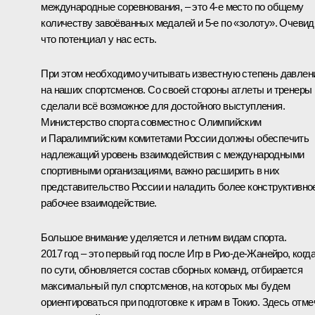
международные соревнования, – это 4‑е место по общему
количеству завоёванных медалей и 5‑е по «золоту». Очевид
что потенциал у нас есть.
При этом необходимо учитывать известную степень давлен
на наших спортсменов. Со своей стороны атлеты и тренеры
сделали всё возможное для достойного выступления.
Министерство спорта совместно с Олимпийским
и Паралимпийским комитетами России должны обеспечить
надлежащий уровень взаимодействия с международными
спортивными организациями, важно расширить в них
представительство России и наладить более конструктивно
рабочее взаимодействие.
Большое внимание уделяется и летним видам спорта.
2017 год – это первый год после Игр в Рио‑де‑Жанейро, когда
по сути, обновляется состав сборных команд, отбирается
максимальный пул спортсменов, на которых мы будем
ориентироваться при подготовке к играм в Токио. Здесь отме