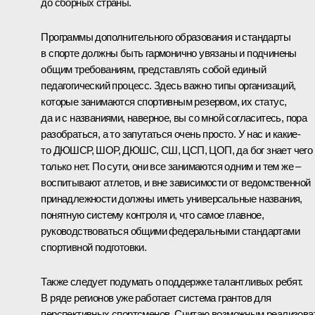
до сборных страны.
Программы дополнительного образования и стандарты
в спорте должны быть гармонично увязаны и подчинены
общим требованиям, представлять собой единый
педагогический процесс. Здесь важно типы организаций,
которые занимаются спортивным резервом, их статус,
да и с названиями, наверное, вы со мной согласитесь, пора
разобраться, а то запутаться очень просто. У нас и какие-
то ДЮШСР, ШОР, ДЮШС, СШ, ЦСП, ЦОП, да бог знает чего
только нет. По сути, они все занимаются одним и тем же –
воспитывают атлетов, и вне зависимости от ведомственной
принадлежности должны иметь универсальные названия,
понятную систему контроля и, что самое главное,
руководствоваться общими федеральными стандартами
спортивной подготовки.
Также следует подумать о поддержке талантливых ребят.
В ряде регионов уже работает система грантов для
перспективных спортсменов. Считаю возможным реализова