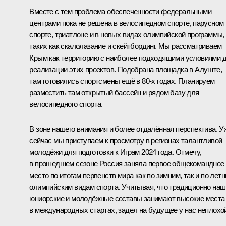
Вместе с тем проблема обеспеченности федеральными
центрами пока не решена в велосипедном спорте, парусном
спорте, триатлоне и в новых видах олимпийской программы,
таких как скалолазание и скейтбординг. Мы рассматриваем
Крым как территорию с наиболее подходящими условиями 
реализации этих проектов. Подобрана площадка в Алуште,
там готовились спортсмены ещё в 80‑х годах. Планируем
разместить там открытый бассейн и рядом базу для
велосипедного спорта.
В зоне нашего внимания и более отдалённая перспектива. У
сейчас мы приступаем к просмотру в регионах талантливой
молодёжи для подготовки к Играм 2024 года. Отмечу,
в прошедшем сезоне Россия заняла первое общекомандное
место по итогам первенств мира как по зимним, так и по лет
олимпийским видам спорта. Учитывая, что традиционно наш
юниорские и молодёжные составы занимают высокие места
в международных стартах, задел на будущее у нас неплохо