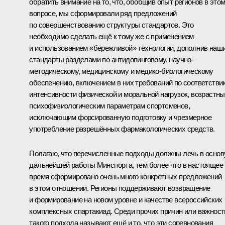
обратить внимание на то, что, обобщив опыт регионов в это
вопросе, мы сформировали ряд предложений
по совершенствованию структуры стандартов. Это
необходимо сделать ещё к тому же с применением
и использованием «бережливой» технологии, дополнив наш
стандарты разделами по антидопинговому, научно-
методическому, медицинскому и медико-биологическому
обеспечению, включением в них требований по соответстви
интенсивности физической и моральной нагрузок, возрастн
психофизиологическим параметрам спортсменов,
исключающим форсированную подготовку и чрезмерное
употребление разрешённых фармакологических средств.
Полагаю, что перечисленные подходы должны лечь в основ
дальнейшей работы Минспорта, тем более что в настоящее
время сформировано очень много конкретных предложений
в этом отношении. Регионы поддерживают возвращение
и формирование на новом уровне и качестве всероссийских
комплексных спартакиад. Среди прочих причин или важност
такого подхода называют ещё и то, что эти соревнования