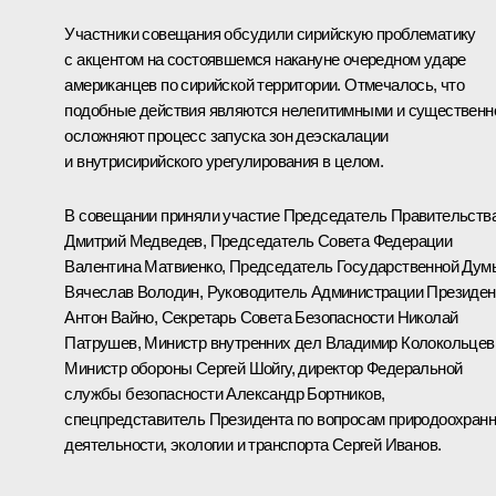
Участники совещания обсудили сирийскую проблематику
с акцентом на состоявшемся накануне очередном ударе
американцев по сирийской территории. Отмечалось, что
подобные действия являются нелегитимными и существенн
осложняют процесс запуска зон деэскалации
и внутрисирийского урегулирования в целом.
В совещании приняли участие Председатель Правительств
Дмитрий Медведев
, Председатель Совета Федерации
Валентина Матвиенко
, Председатель Государственной Дум
Вячеслав Володин
, Руководитель Администрации Президен
Антон Вайно
, Секретарь Совета Безопасности
Николай
Патрушев
, Министр внутренних дел
Владимир Колокольцев
Министр обороны
Сергей Шойгу
, директор Федеральной
службы безопасности
Александр Бортников
,
спецпредставитель Президента по вопросам природоохран
деятельности, экологии и транспорта
Сергей Иванов
.