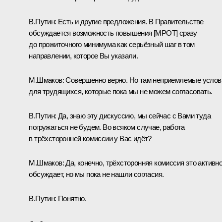
В.Путин:
Есть и другие предложения. В Правительстве
обсуждается возможность повышения [МРОТ] сразу
до прожиточного минимума как серьёзный шаг в том
направлении, которое Вы указали.
М.Шмаков:
Совершенно верно. Но там неприемлемые услов
для трудящихся, которые пока мы не можем согласовать.
В.Путин:
Да, знаю эту дискуссию, мы сейчас с Вами туда
погружаться не будем. Во всяком случае, работа
в трёхсторонней комиссии у Вас идёт?
М.Шмаков:
Да, конечно, трёхсторонняя комиссия это активн
обсуждает, но мы пока не нашли согласия.
В.Путин:
Понятно.