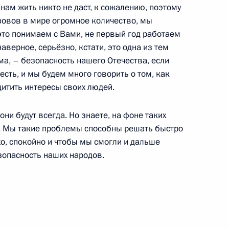
 нам жить никто не даст, к сожалению, поэтому
о
зовов в мире огромное количество, мы
то понимаем с Вами, не первый год работаем
наверное, серьёзно, кстати, это одна из тем
ма, – безопасность нашего Отечества, если
 есть, и мы будем много говорить о том, как
щитить интересы своих людей.
Гудни Йоханнессоном
5
они будут всегда. Но знаете, на фоне таких
т. Мы такие проблемы способны решать быстро
хо, спокойно и чтобы мы смогли и дальше
зопасность наших народов.
 Саули Ниинистё
3
территория диалога»
:
11