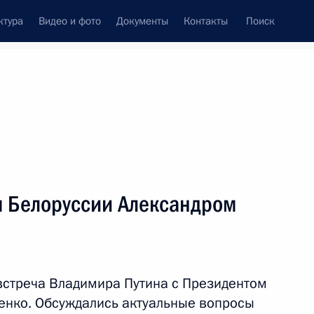
ктура
Видео и фото
Документы
Контакты
Поиск
венный Совет
Совет Безопасности
Комиссии и советы
леграммы
Сведения о Президенте
апрель, 2017
ть следующие материалы
м Белоруссии Александром
ибших в петербургском метро
4
 встреча Владимира Путина с Президентом
енко. Обсуждались актуальные вопросы