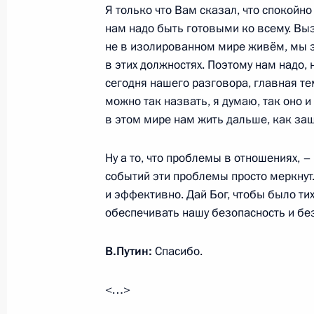
Я только что Вам сказал, что спокойно
Белоруссии Александром Лукашенк
нам надо быть готовыми ко всему. Вы
31 марта 2017 года, 12:00
не в изолированном мире живём, мы э
в этих должностях. Поэтому нам надо, 
сегодня нашего разговора, главная те
30 марта 2017 года, четверг
можно так назвать, я думаю, так оно и
в этом мире нам жить дальше, как за
Встреча с Президентом Исландии 
30 марта 2017 года, 16:45
Архангельск
Ну а то, что проблемы в отношениях, – 
событий эти проблемы просто меркну
и эффективно. Дай Бог, чтобы было ти
обеспечивать нашу безопасность и бе
Встреча с Президентом Финляндии
30 марта 2017 года, 16:00
Архангельск
В.Путин:
Спасибо.
<…>
Международный форум «Арктика – 