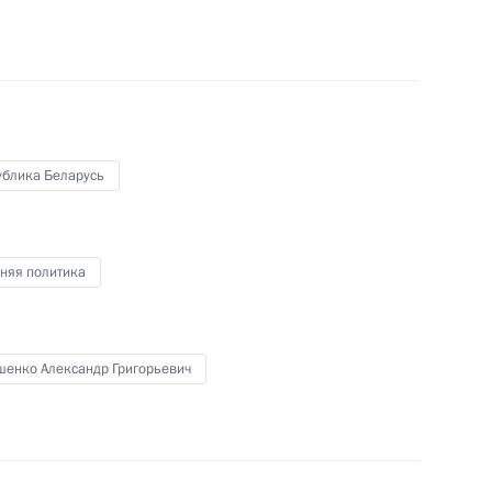
го захода танкера-газовоза
3
10м
ублика Беларусь
няя политика
ую службу
шенко Александр Григорьевич
нца-Иосифа
31
5м