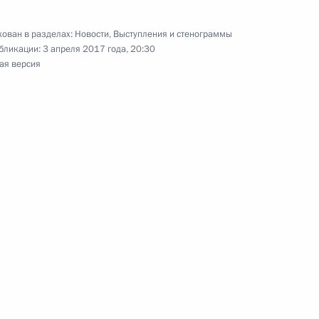
ласть
ован в разделах:
Новости
,
Выступления и стенограммы
бликации:
3 апреля 2017 года, 20:30
ая версия
о развития Арктики
4
15м
ласть
ть предыдущие материалы
енно-Морского Флота