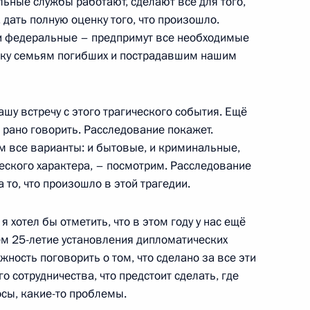
ьные службы работают, сделают всё для того,
дать полную оценку того, что произошло.
ся с Президентом Узбекистана
, и федеральные – предпримут все необходимые
ржку семьям погибших и пострадавшим нашим
шу встречу с этого трагического события. Ещё
 рано говорить. Расследование покажет.
м все варианты: и бытовые, и криминальные,
еского характера, – посмотрим. Расследование
одов России и Беларуси
 то, что произошло в этой трагедии.
я хотел бы отметить, что в этом году у нас ещё
м 25-летие установления дипломатических
жность поговорить о том, что сделано за все эти
 сотрудничества, что предстоит сделать, где
й Евгения Евтушенко
осы, какие-то проблемы.