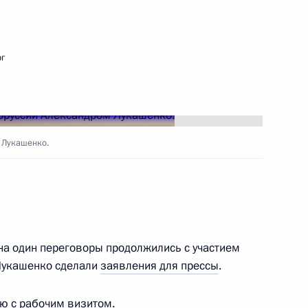
стречи с Президентом
6
8м
о
рг
и Александром Лукашенко
13
 Лукашенко.
ования семьям погибших
2м
о в Санкт-Петербурге
на один переговоры продолжились с участием
.Лукашенко сделали
заявления для прессы
.
ю с рабочим визитом.