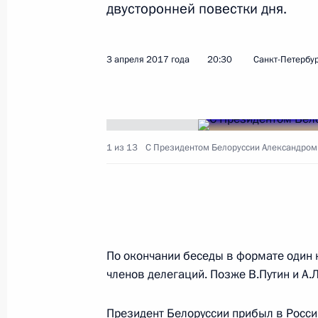
двусторонней повестки дня.
Заявления для прессы по итогам в
Белоруссии Александром Лукашенк
3 апреля 2017 года
20:30
Санкт-Петербу
3 апреля 2017 года, 20:50
Санкт-Петербург
Встреча с Президентом Белорусси
1 из 13
С Президентом Белоруссии Александром
3 апреля 2017 года, 20:30
Санкт-Петербург
Владимир Путин выразил соболезн
и пострадавшим при взрыве в метр
По окончании беседы в формате один 
членов делегаций. Позже В.Путин и А
3 апреля 2017 года, 15:20
Президент Белоруссии прибыл в Росси