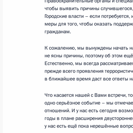
Правоохранительные органы и специал
чтобы выявить причины случившегося, 
5 апреля Владимир Путин встретит
Городские власти – если потребуется
Шавкатом Мирзиёевым
меры для того, чтобы оказать подде
гражданам.
3 апреля 2017 года, 11:00
К сожалению, мы вынуждены начать на
не ясны причины, поэтому об этом ещё
2 апреля 2017 года, воскресенье
Естественно, мы всегда рассматривае
прежде всего проявления террористич
Поздравление с Днём единения нар
в ближайшее время даст все ответы на
2 апреля 2017 года, 10:00
Что касается нашей с Вами встречи, то 
одно серьёзное событие – мы отмечае
1 апреля 2017 года, суббота
отношений. И у нас есть сегодня возмо
годы в плане расширения двустороннего
Соболезнования в связи с кончино
у нас есть ещё пока нерешённые вопр
1 апреля 2017 года, 21:00