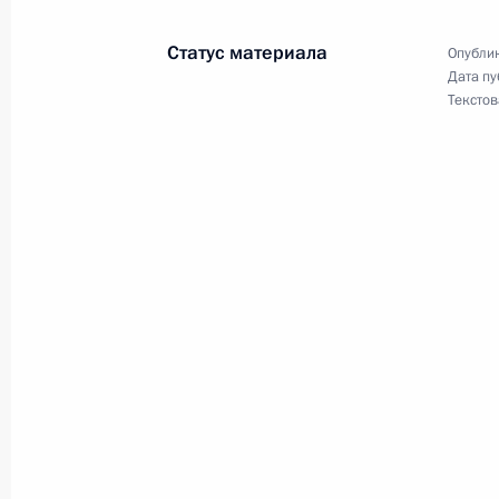
29 марта 2017 года, 21:30
Архангельская об
Статус материала
Опублик
Дата пу
Текстов
Совещание по вопросу комплексног
29 марта 2017 года, 21:20
Архангельская об
Показа
Встреча с военнослужащими Во