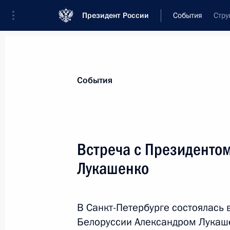
Президент России
События
Стру
Президент
Администрация
Государст
Новости
Стенограммы
Поездки
Те
События
Показа
Встреча с Президенто
Лукашенко
3 апреля 2017 года, понедельник
Владимир Путин почтил память пог
В Санкт-Петербурге состоялась
3 апреля 2017 года, 23:20
Санкт-Петербург
Белоруссии Александром Лукаш