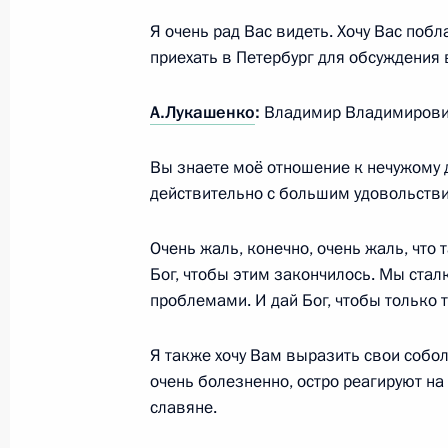
Я очень рад Вас видеть. Хочу Вас побл
приехать в Петербург для обсуждения в
31 марта 2017 года, пятница
А.Лукашенко
:
Владимир Владимирович
Приветственное послание участник
по случаю Дня единения народов Р
Вы знаете моё отношение к нечужому д
действительно с большим удовольств
31 марта 2017 года, 19:00
Очень жаль, конечно, очень жаль, что 
Бог, чтобы этим закончилось. Мы стал
Совещание с постоянными членами
проблемами. И дай Бог, чтобы только т
31 марта 2017 года, 13:00
Москва, Кремль
Я также хочу Вам выразить свои собо
очень болезненно, остро реагируют н
славяне.
3 апреля Президент примет участи
«Правда и справедливость» и встре