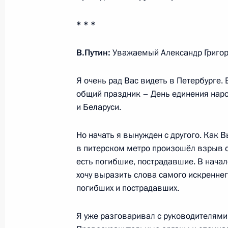
Медиафорум региональных и мест
* * *
и справедливость»
3 апреля 2017 года, 14:40
Санкт-Петербург
В.Путин:
Уважаемый Александр Григор
Я очень рад Вас видеть в Петербурге. 
общий праздник – День единения нар
Видеоконференция по случаю нача
и Беларуси.
Центрально-Ольгинская – 1
3 апреля 2017 года, 13:00
Но начать я вынужден с другого. Как В
в питерском метро произошёл взрыв 
есть погибшие, пострадавшие. В нача
Поздравление Александру Вучичу с
хочу выразить слова самого искреннег
Президента Сербии
погибших и пострадавших.
3 апреля 2017 года, 12:20
Я уже разговаривал с руководителями