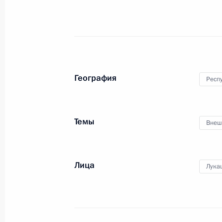
30 марта 2017 года, 15:40
Архангельск
Видеоконференция по случаю перво
в порт Сабетта
География
Респ
30 марта 2017 года, 13:45
Темы
Внеш
Подписан Указ о призыве на военн
30 марта 2017 года, 09:30
Лица
Лука
29 марта 2017 года, среда
Посещение архипелага Земля Фра