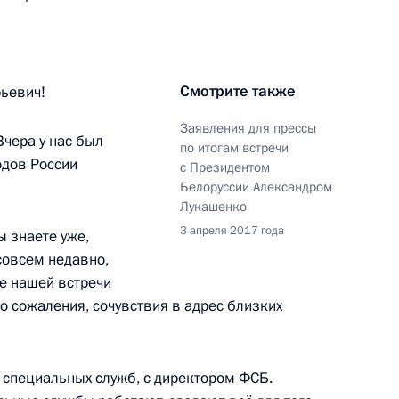
ных СМИ «Правда
:
9
Смотрите также
ьевич!
Заявления для прессы
Вчера у нас был
по итогам встречи
одов России
ла бурения скважины
с Президентом
2
Белоруссии Александром
Лукашенко
3 апреля 2017 года
ы знаете уже,
совсем недавно,
ле нашей встречи
 избранием на пост
о сожаления, сочувствия в адрес близких
 специальных служб, с директором ФСБ.