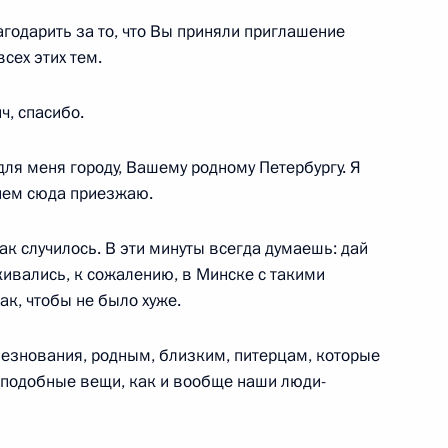
агодарить за то, что Вы приняли приглашение
сех этих тем.
, спасибо.
ам торжественных собраний
оссии и Беларуси
ля меня городу, Вашему родному Петербургу. Я
ием сюда приезжаю.
так случилось. В эти минуты всегда думаешь: дай
кивались, к сожалению, в Минске с такими
 Совета Безопасности
4
ак, чтобы не было хуже.
лезнования, родным, близким, питерцам, которые
а подобные вещи, как и вообще наши люди-
е в работе медиафорума
тится с Президентом