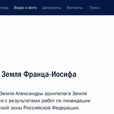
ктура
Видео и фото
Документы
Контакты
Поиск
си
ия, встречи
Встречи со СМИ
июль, 2017
ть следующие материалы
а Земля Франца-Иосифа
Заседание бюро Союза
 Земля Александры архипелага Земля
машиностроителей и Лиги
я с результатами работ по ликвидации
содействия оборонным
ской зоны Российской Федерации.