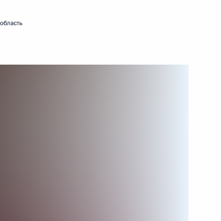
предприятиям
27 июня 2017 года
Видео, 9 мин.
 область
Выступление на саммите
ШОС в расширенном составе