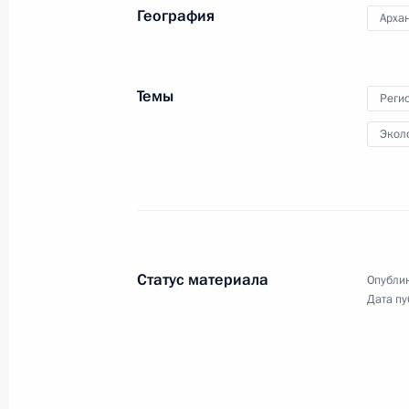
«Один пояс, один путь»
География
Архан
Темы
14 мая 2017 года
Видео, 14 мин.
Реги
Экол
Статус материала
Опублик
Дата пу