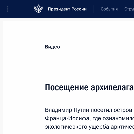
Президент России
События
Стру
Видеозаписи
Фотографии
Аудиозапи
Все материалы
Выступления
Совещан
Видео
Показа
Посещение архипелаг
Встреча лидеров БРИКС
Владимир Путин посетил остров
Франца-Иосифа, где ознакомилс
экологического ущерба арктиче