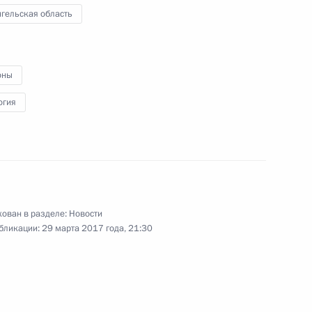
по вопросу
гельская область
развития национальной системы
защиты прав потребителей
18 апреля 2017 года
Видео, 1 ч.
оны
огия
ован в разделе:
Новости
бликации:
29 марта 2017 года, 21:30