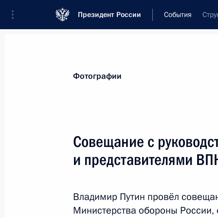
Президент России
События
Стру
Президент
Администрация
Государст
Новости
Стенограммы
Поездки
Те
Фотографии
Показа
Совещание с руковод
и представителями ВП
Совещание по вопросам мобилиза
17 ноября 2016 года, 13:40
Сочи
Владимир Путин провёл совеща
Министерства обороны России, 