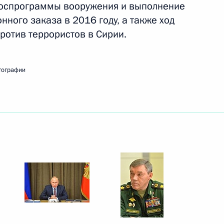
госпрограммы вооружения и выполнение
нного заказа в 2016 году, а также ход
ерства обороны
4
3м
ротив террористов в Сирии.
тографии
оскорпорации «Роскосмос»
1
4м
олжности Министра