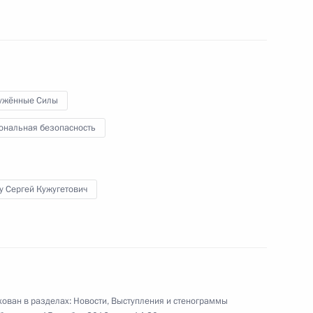
ом Казахстана Нурсултаном
ужённые Силы
ональная безопасность
роны и представителями ВПК
4
10м
у Сергей Кужугетович
м президентом Соединённых
ом
ован в разделах:
Новости
,
Выступления и стенограммы