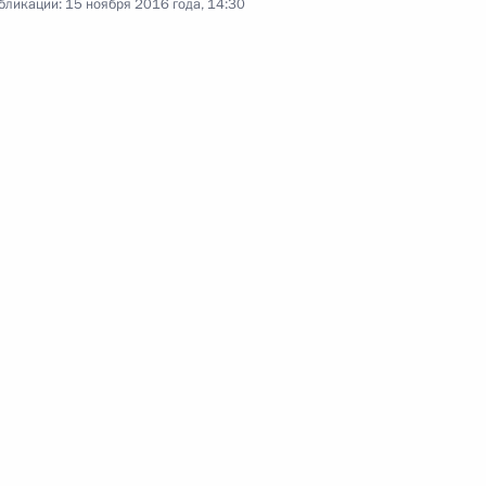
бликации:
15 ноября 2016 года, 14:30
ным канцлером Германии
едой на выборах Президента
ранием на пост Президента