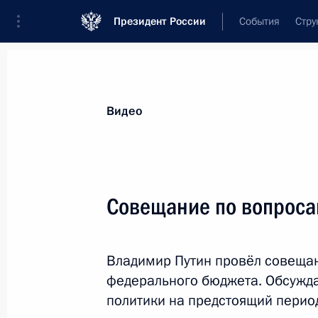
Президент России
События
Стру
Видеозаписи
Фотографии
Аудиозапи
Все материалы
Выступления
Совещан
Видео
Показа
Совещание по вопрос
Совещание по социально-
Владимир Путин провёл совеща
экономическим вопросам
федерального бюджета. Обсужд
политики на предстоящий перио