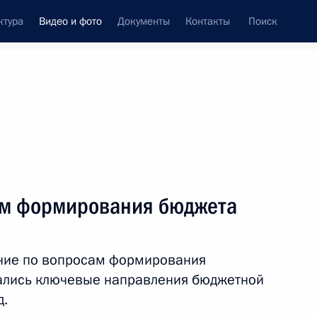
ктура
Видео и фото
Документы
Контакты
Поиск
си
ия, встречи
Встречи со СМИ
октябрь, 2016
ть следующие материалы
ам формирования бюджета
Встреча с победителями
ние по вопросам формирования
всероссийского конкурса
ались ключевые направления бюджетной
«Учитель года России –
д.