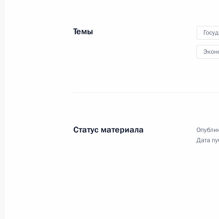
сотрудничества России
и Казахстана
Темы
Госу
Экон
4 октября 2016 года
Видео, 11 мин.
Статус материала
Опублик
Дата пу