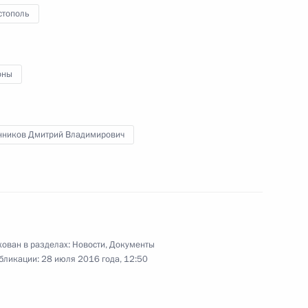
стополь
хозяйства Центрального
9
15м
оны
 село Дмитрова Гора
нников Дмитрий Владимирович
занностей посла России
ован в разделах:
Новости
,
Документы
бликации:
28 июля 2016 года, 12:50
ернатора Кировской области
1