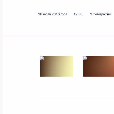
100-летие русской часовни у пере
28 июля 2016 года
12:50
2 фотографии
30 июля 2016 года, 17:30
Краньска-Гора, п
29 июля 2016 года, пятница
Совещание по вопросу развития пр
редкоземельных металлов
29 июля 2016 года, 18:10
Великий Новгоро
Посещение компании «Акрон»
29 июля 2016 года, 17:00
Великий Новгоро