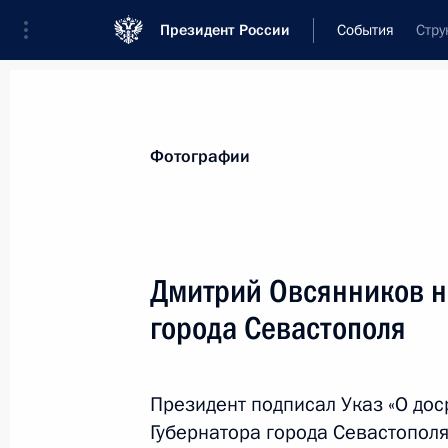
Президент России
События
Стру
Президент
Администрация
Государст
Новости
Стенограммы
Поездки
Те
Фотографии
Показа
Дмитрий Овсянников н
города Севастополя
Открытие памятника российским и
на территории Словении в годы дв
30 июля 2016 года, 19:45
Любляна
Президент подписал Указ «О д
Губернатора города Севастополя