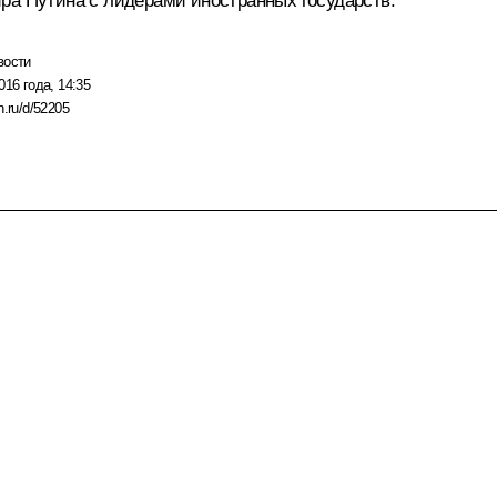
ра Путина с лидерами иностранных государств.
вости
016 года, 14:35
n.ru/d/52205