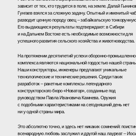
зависит от тех, кто трудится в поле, на земле. Далай Гынино
Гунгаев взялся за сложную задачу. Опытный и именитый ча
разводит ценную породу овец – забайкальскую тонкорунную
Его выдающиеся результаты подтверждают: в Сибири
и на Дальнем Востоке есть необходимые возможности для
успешного развития сельского хозяйства и животноводства.
На протяжении десятилетий успехи оборонно-промышленно
комплекса являются национальной гордостью нашей страны
Наши конструкторы, инженеры предлагают уникальные
технологические и технические решения. Среди таких
разработок – ракетные комплексы легендарного
конструкторского бюро «Новатор», созданные под
руководством Павла Ивановича Камнева. Оружия
с подобными характеристиками на сегодняшний день нет
ни у одной страны мира.
Это абсолютно точно, и здесь нет никаких сомнений: поисти
всенародную любовь заслужил и другой наш лауреат – Иос