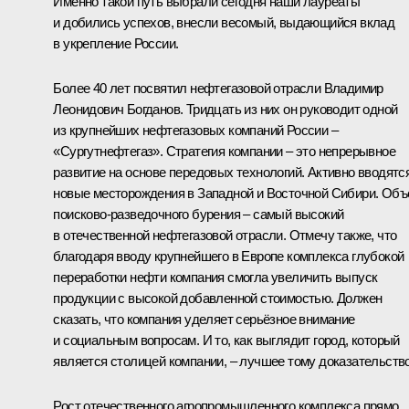
Именно такой путь выбрали сегодня наши лауреаты
и добились успехов, внесли весомый, выдающийся вклад
в укрепление России.
Более 40 лет посвятил нефтегазовой отрасли Владимир
Леонидович Богданов. Тридцать из них он руководит одной
из крупнейших нефтегазовых компаний России –
«Сургутнефтегаз». Стратегия компании – это непрерывное
развитие на основе передовых технологий. Активно вводятс
новые месторождения в Западной и Восточной Сибири. Об
поисково-разведочного бурения – самый высокий
в отечественной нефтегазовой отрасли. Отмечу также, что
благодаря вводу крупнейшего в Европе комплекса глубокой
переработки нефти компания смогла увеличить выпуск
продукции с высокой добавленной стоимостью. Должен
сказать, что компания уделяет серьёзное внимание
и социальным вопросам. И то, как выглядит город, который
является столицей компании, – лучшее тому доказательство
Рост отечественного агропромышленного комплекса прямо