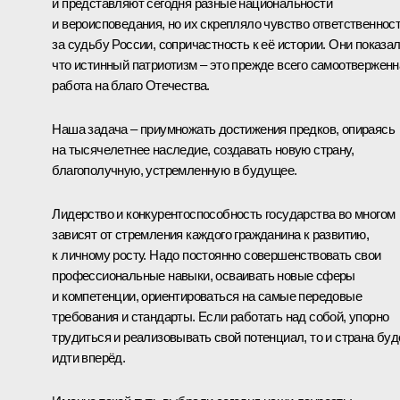
и представляют сегодня разные национальности
и вероисповедания, но их скрепляло чувство ответственнос
за судьбу России, сопричастность к её истории. Они показал
что истинный патриотизм – это прежде всего самоотверженн
работа на благо Отечества.
Наша задача – приумножать достижения предков, опираясь
на тысячелетнее наследие, создавать новую страну,
благополучную, устремленную в будущее.
Лидерство и конкурентоспособность государства во многом
зависят от стремления каждого гражданина к развитию,
к личному росту. Надо постоянно совершенствовать свои
профессиональные навыки, осваивать новые сферы
и компетенции, ориентироваться на самые передовые
требования и стандарты. Если работать над собой, упорно
трудиться и реализовывать свой потенциал, то и страна буд
идти вперёд.