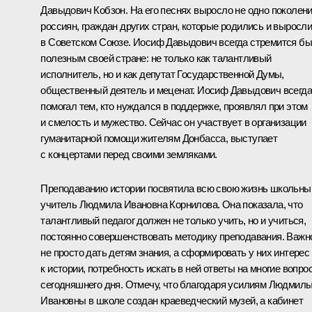
Давыдович Кобзон. На его песнях выросло не одно поколен
россиян, граждан других стран, которые родились и выросл
в Советском Союзе. Иосиф Давыдович всегда стремится бы
полезным своей стране: не только как талантливый
исполнитель, но и как депутат Государственной Думы,
общественный деятель и меценат. Иосиф Давыдович всегда
помогал тем, кто нуждался в поддержке, проявлял при этом
и смелость и мужество. Сейчас он участвует в организации
гуманитарной помощи жителям Донбасса, выступает
с концертами перед своими земляками.
Преподаванию истории посвятила всю свою жизнь школьны
учитель Людмила Ивановна Корнилова. Она показала, что
талантливый педагог должен не только учить, но и учиться,
постоянно совершенствовать методику преподавания. Важн
не просто дать детям знания, а сформировать у них интерес
к истории, потребность искать в ней ответы на многие вопро
сегодняшнего дня. Отмечу, что благодаря усилиям Людмил
Ивановны в школе создан краеведческий музей, а кабинет