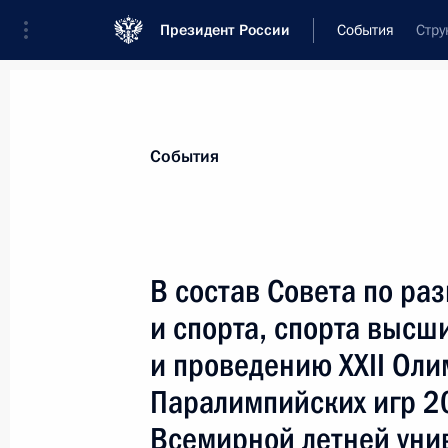
Президент России
События
Стру
Президент
Администрация
Государст
Новости
Стенограммы
Поездки
Те
События
Показа
В состав Совета по ра
и спорта, спорта высш
Встреча с Федеральным канцлером
и проведению XXII Оли
14 августа 2009 года, 18:00
Сочи
Паралимпийских игр 201
Всемирной летней уни