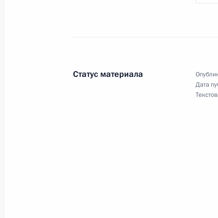
13 августа 2009 года, 16:15
Сочи
Встреча с представителями студенч
13 августа 2009 года, 16:15
Сочи
Статус материала
Опублик
Дата пу
Текстов
В состав Совета по развитию физич
спорта высших достижений, подгото
Олимпийских зимних игр и XI Пара
в г.Сочи, XVII Всемирной летней у
в г.Казани внесены изменения
13 августа 2009 года, 15:30