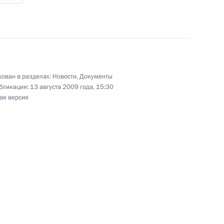
еских строительных отрядов
6
5м
ован в разделах:
Новости
,
Документы
бликации:
13 августа 2009 года, 15:30
ая версия
еской культуры и спорта,
вке и проведению XXII
лимпийских игр 2014 года
ниверсиады 2013 года