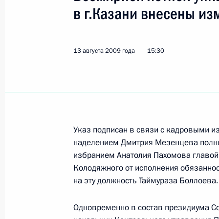
Встреча с Председателем Правите
в г.Казани внесены и
14 августа 2009 года, 13:30
Сочи
13 августа 2009 года
15:30
Дмитрий Медведев поздравил руко
теоретической астрофизики Физико
имени А.Ф.Иоффе, академика Росс
Дмитрия Варшаловича с 75-летием
14 августа 2009 года, 10:00
Указ подписан в связи с кадровыми 
наделением Дмитрия Мезенцева полно
избранием Анатолия Пахомова главой
13 августа 2009 года, четверг
Колодяжного от исполнения обязаннос
на эту должность Таймураза Боллоева.
Правовые возможности и обязаннос
стройотрядов будут закреплены за
Одновременно в состав президиума С
13 августа 2009 года, 20:56