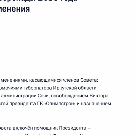
льства Владимиром Путиным
8
зменения
водителя сектора
-технического института
ийской академии наук
изменениями, касающимися членов Совета:
мочиями губернатора Иркутской области,
 администрации Сочи, освобождением Виктора
тей президента ГК «Олимпстрой» и назначением
ти студенческих
конодательно
овета включён помощник Президента –