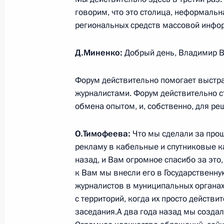
говорим, что это столица, неформаль
Сергей Морозов назначен времен
региональных средств массовой инфор
губернатора Ульяновской области
7 апреля 2016 года, 11:25
Д.Миненко:
Добрый день, Владимир В
Форум действительно помогает выст
6 апреля 2016 года, среда
журналистами. Форум действительно с
обмена опытом, и, собственно, для р
Рабочая встреча с губернатором И
Левченко
О.Тимофеева:
Что мы сделали за про
6 апреля 2016 года, 18:45
Москва, Кремль
рекламу в кабельные и спутниковые к
назад, и Вам огромное спасибо за это
к Вам мы внесли его в Государственн
журналистов в муниципальных органа
Заявления для прессы по итогам п
с территорий, когда их просто действ
президентом Австрии Хайнцем Фи
заседания.А два года назад мы созда
6 апреля 2016 года, 17:00