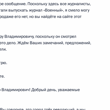
ое сообщение. Поскольку здесь все журналисты,
али выпускать журнал «Военный», я смело могу
одаже его нет, но вы найдёте на сайте этот
у Владимировичу, поскольку он смотрел
ных СМИ «Правда
 это дело. Ждём Ваших замечаний, предложений,
:
10
ели.
трю.
те.
мая линия с Владимиром
 Владимирович! Добрый день, уважаемые
 Вы говорите, это город трёх революций, а мы