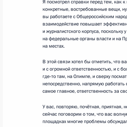
Я посмотрел справки перед тем, как к
11 апреля 2016 года, 17:55
конкретные, востребованные вещи, ну
вы работаете с Общероссийским народ
взаимодействие повышает эффективно
Встреча с представителями деловы
и журналистского корпуса, поскольку 
на федеральные органы власти и на Пр
11 апреля 2016 года, 17:25
Москва, Кремль
на местах.
В этой связи хотел бы отметить, что 
Рабочая встреча с Министром про
и с огромной ответственностью, и с бо
Денисом Мантуровым
где‑то там, на Олимпе, и сверху посмат
11 апреля 2016 года, 17:10
Москва, Кремль
непосредственно, напрямую работать с 
самое главное, ответственность за сво
У вас, повторяю, почётная, приятная, 
10 апреля 2016 года, воскресенье
сейчас поговорим о том, что вас волну
Соболезнования Президенту Инди
площадках многие проблемы обсуждал