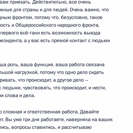
 вам приехать. Действительно, все очень
жные для страны и для людей. Очень важно, что
ным фронтом, потому что, безусловно, такое
сть и Общероссийского народного фронта,
х кругов Германии
2
3м
у первого всё‑таки есть возможность выхода
езидента, а у вас есть прямой контакт с людьми
ваша роль, ваша функция, ваша работа связана
мышленности и торговли
3
льшой нагрузкой, потому что одно дело сидеть
ривать, что происходит, а другое дело –
людьми, чувствовать, что происходит, и нести,
и слова и дела.
но сложная и ответственная работа. Давайте
ет. Вы уже три дня работаете, наверняка на ваших
и Пранабу Мукерджи
ись, вопросы ставились, и рассчитываю