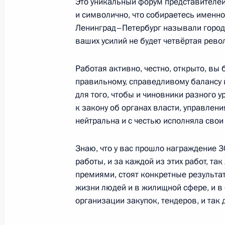
Это уникальный форум представителей
и символично, что собираетесь именно
Телемост с Международной космич
Ленинград–Петербург называли городо
и космодромом Восточный
ваших усилий не будет четвёртая револ
12 апреля 2016 года, 13:10
Работая активно, честно, открыто, вы 
правильному, справедливому балансу 
для того, чтобы и чиновники разного 
11 апреля 2016 года, понедельник
к закону об органах власти, управлен
нейтральна и с честью исполняла сво
Посещение концерта Объединённо
филармонии и Мариинского театр
Знаю, что у вас прошло награждение 
11 апреля 2016 года, 19:50
Москва
работы, и за каждой из этих работ, та
премиями, стоят конкретные результа
жизни людей и в жилищной сфере, и в
Александру Прохоренко посмертно 
организации закупок, тендеров, и так 
России