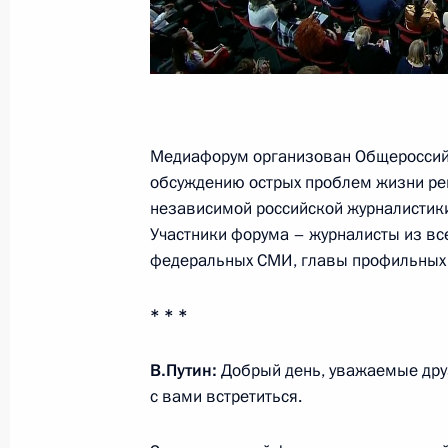
13 апреля 2016 года, среда
Кадровые назначения в системе М
13 апреля 2016 года, 12:30
Медиафорум организован Общероссий
обсуждению острых проблем жизни ре
12 апреля 2016 года, вторник
независимой российской журналистики
Участники форума – журналисты из все
Концерт по случаю Дня космонавти
федеральных СМИ, главы профильных 
12 апреля 2016 года, 19:45
Москва, Кремль
* * *
В.Путин:
Добрый день, уважаемые друз
Телефонный разговор с Королём М
с вами встретиться.
12 апреля 2016 года, 18:30