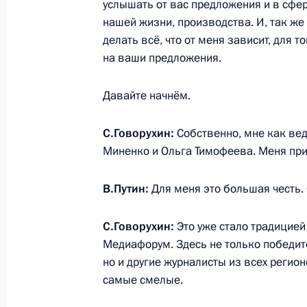
и Премьер-министру Нарендре Мод
услышать от вас предложения и в сфер
нашей жизни, производства. И, так же
10 апреля 2016 года, 12:00
делать всё, что от меня зависит, для
на ваши предложения.
8 апреля 2016 года, пятница
Давайте начнём.
Рабочая встреча с Министром кул
С.Говорухин:
Собственно, мне как вед
8 апреля 2016 года, 16:40
Москва, Кремль
Миненко и Ольга Тимофеева. Меня при
В.Путин:
Для меня это большая честь.
Совещание с постоянными членами
С.Говорухин:
Это уже стало традицией 
8 апреля 2016 года, 14:50
Москва, Кремль
Медиафорум. Здесь не только победите
но и другие журналисты из всех регион
самые смелые.
Телефонный разговор с Президент