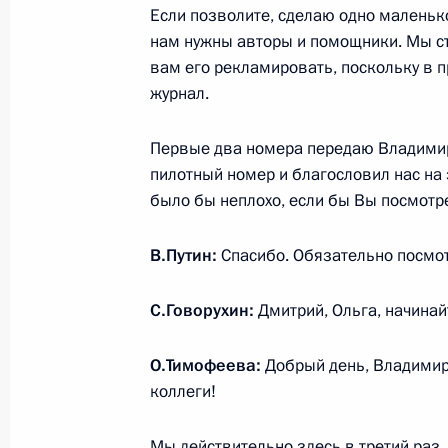
Назарбаевым
Если позволите, сделаю одно маленьк
нам нужны авторы и помощники. Мы ст
8 апреля 2016 года, 13:50
вам его рекламировать, поскольку в пр
журнал.
7 апреля 2016 года, четверг
Первые два номера передаю Владимир
Медиафорум региональных и мест
пилотный номер и благословил нас на
и справедливость»
было бы неплохо, если бы Вы посмотр
7 апреля 2016 года, 17:00
Санкт-Петербург
В.Путин:
Спасибо. Обязательно посмо
С.Говорухин:
Дмитрий, Ольга, начинай
14 апреля в 12:00 состоится «Пря
Путиным»
О.Тимофеева:
Добрый день, Владимир
7 апреля 2016 года, 12:00
коллеги!
Мы действительно здесь в третий раз.