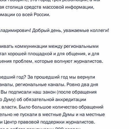
ная столица средств массовой информации,
но исполняющим обязанности
мации со всей России.
ладимирович! Добрый день, уважаемые коллеги!
раивать коммуникации между региональными
тал хорошей площадкой и для общения, и для
ешения проблем, которые волнуют журналистов.
ркутской области Сергеем
3
шедший год? За прошедший год мы вернули
аналы, региональные каналы. Ровно два дня
, Вы подписали наш закон (после обращения
ую Думу) об обязательной аккредитации
х власти. Было большое количество обращений
ереговоров с Федеральным
6
16м
ительно не пускали в местные Думы и на местные
шером
ли Центр правовой поддержки журналистов.