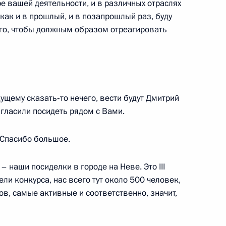
и
е вашей деятельности, и в различных отраслях
 как и в прошлый, и в позапрошлый раз, буду
 того, чтобы должным образом отреагировать
ьтуры Владимиром Мединским
3
ущему сказать‑то нечего, вести будут Дмитрий
гласили посидеть рядом с Вами.
 Спасибо большое.
 Совета Безопасности
2
– наши посиделки в городе на Неве. Это III
ли конкурса, нас всего тут около 500 человек,
ов, самые активные и соответственно, значит,
ом Казахстана Нурсултаном