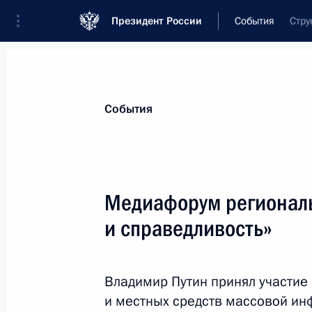
Президент России
События
Стру
Президент
Администрация
Государст
Новости
Стенограммы
Поездки
Те
События
Показа
Медиафорум регионал
и справедливость»
21 апреля состоится встреча Прези
министром Государства Израиль Б
15 апреля 2016 года, 12:00
Владимир Путин принял участие 
и местных средств массовой ин