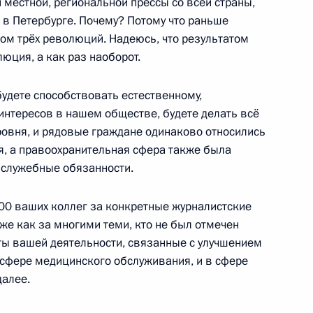
 местной, региональной прессы со всей страны,
 в Петербурге. Почему? Потому что раньше
еской станцией
3
11м
м трёх революций. Надеюсь, что результатом
юция, а как раз наоборот.
будете способствовать естественному,
интересов в нашем обществе, будете делать всё
уровня, и рядовые граждане одинаково относились
ия, а правоохранительная сфера также была
и служебные обязанности.
го оркестра Мюнхенской
3
а
300 ваших коллег за конкретные журналистские
к же как за многими теми, кто не был отмечен
ты вашей деятельности, связанные с улучшением
 сфере медицинского обслуживания, и в сфере
присвоено звание Героя
далее.