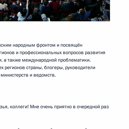
ВД
ским народным фронтом и посвящён
гионов и профессиональных вопросов развития
, а также международной проблематики.
х регионов страны, блогеры, руководители
ки
2
4м
министерств и ведомств.
ья, коллеги! Мне очень приятно в очередной раз
арокко Мухаммедом VI