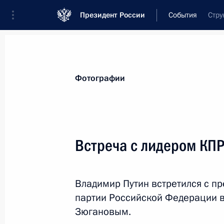
Президент России
События
Стру
Президент
Администрация
Государст
Новости
Стенограммы
Поездки
Те
Фотографии
Показа
Встреча с лидером КП
Телефонный разговор с премьер-м
Ренци
Владимир Путин встретился с п
8 января 2016 года, 14:00
партии Российской Федерации в
Зюгановым.