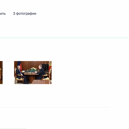
мль
3 фотографии
овым
1
Рождественском богослужении
6
 Тургиново
 по хоккею
4
ляна