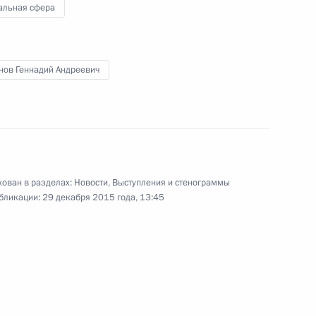
альная сфера
ом Финляндии Саули
нов Геннадий Андреевич
кологии в 2017 году
ован в разделах:
Новости
,
Выступления и стенограммы
бликации:
29 декабря 2015 года, 13:45
 Игоря Сергуна