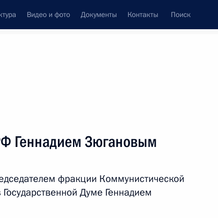
ктура
Видео и фото
Документы
Контакты
Поиск
венный Совет
Совет Безопасности
Комиссии и советы
леграммы
Сведения о Президенте
январь, 2016
ть следующие материалы
РФ Геннадием Зюгановым
инистром Италии Маттео
редседателем фракции Коммунистической
 Государственной Думе Геннадием