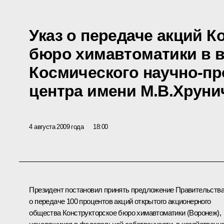
Указ о передаче акций К
бюро химавтоматики в 
Космического научно-пр
центра имени М.В.Хруни
4 августа 2009 года
18:00
Президент постановил принять предложение Правительств
о передаче 100 процентов акций открытого акционерного
общества Конструкторское бюро химавтоматики (Воронеж),