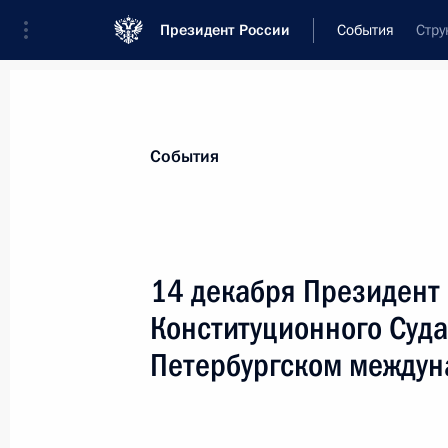
Президент России
События
Стру
Президент
Администрация
Государст
Новости
Стенограммы
Поездки
Те
События
Показа
14 декабря Президент 
Конституционного Суда
Встреча с Президентом Казахстан
Петербургском междун
21 декабря 2015 года, 12:25
Москва, Кремл