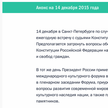
20 декабря 2015 года, воскресень
Анонс на 14 декабря 2015 года
Поздравление работникам и ветер
Российской Федерации
20 декабря 2015 года, 09:00
14 декабря в Санкт-Петербурге по сл
ежегодную встречу с судьями Констит
Предполагается затронуть вопросы об
19 декабря 2015 года, суббота
Конституции Российской Федерации на
и свобод граждан.
Торжественный вечер, посвящённы
безопасности
В тот же день Президент России примет
19 декабря 2015 года, 16:45
Москва, Кремл
международного культурного форума в
в пленарном заседании Форума, приу
вопросы развития современной мирово
культурного наследия нации, а также
18 декабря 2015 года, пятница
памятников.
Рабочая встреча с губернатором И