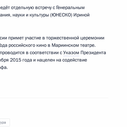
едёт отдельную встречу с Генеральным
ания, науки и культуры (ЮНЕСКО) Ириной
ласть, Ново-Огарёво
сии примет участие в торжественной церемонии
 Совета Безопасности
3
Года российского кино в Мариинском театре.
ласть, Ново-Огарёво
проводится в соответствии с
Указом
Президента
бря 2015 года и нацелен на содействие
афа.
мира Путина
:
27
тура