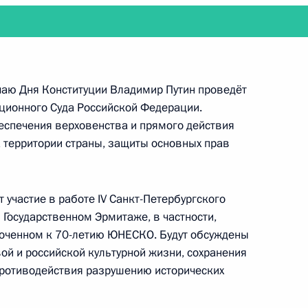
е
анам органов безопасности
учаю Дня Конституции Владимир Путин проведёт
уционного Суда Российской Федерации.
еспечения верховенства и прямого действия
 территории страны, защиты основных прав
й Дню работника органов
5
6м
 участие в работе IV Санкт-Петербургского
ь
 Государственном Эрмитаже, в частности,
роченном к 70-летию ЮНЕСКО. Будут обсуждены
й и российской культурной жизни, сохранения
 противодействия разрушению исторических
вановской области Павлом
1