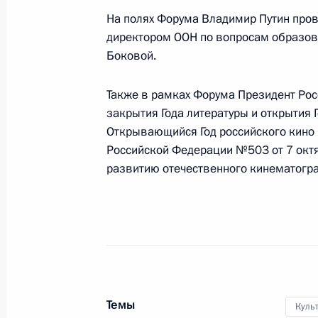
Коньковым
На полях Форума Владимир Путин пров
директором ООН по вопросам образов
18 декабря 2015 года, 20:50
Московская об
Боковой.
Также в рамках Форума Президент Рос
Совещание с постоянными членами
закрытия Года литературы и открытия 
18 декабря 2015 года, 14:45
Московская об
Открывающийся Год российского кино 
Российской Федерации №503 от 7 октя
развитию отечественного кинематогр
17 декабря 2015 года, четверг
Большая пресс-конференция Влади
17 декабря 2015 года, 15:15
Москва
Темы
Куль
16 декабря 2015 года, среда