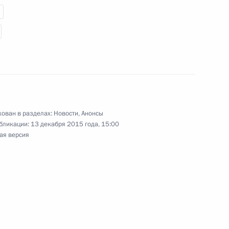
 Фернандес де Киршнер
ом Аргентины Маурисио
ован в разделах:
Новости
,
Анонсы
бликации:
13 декабря 2015 года, 15:00
ая версия
 Совета коллективной
о Евразийского