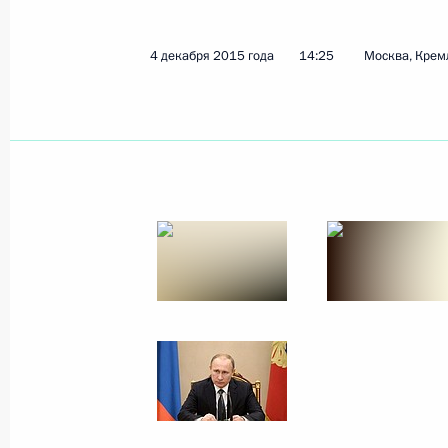
7 декабря 2015 года, понедельник
4 декабря 2015 года
14:25
Москва, Крем
Встреча с губернатором Пермског
7 декабря 2015 года, 16:10
Москва, Кремль
Встреча с директором НИЦ «Курчат
Ковальчуком
7 декабря 2015 года, 14:00
Москва, Кремль
Завершена аккредитация журналист
конференции Владимира Путина
7 декабря 2015 года, 12:00