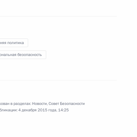
ом Казахстана Нурсултаном
няя политика
ональная безопасность
Ростех» Сергеем Чемезовым
4
ован в разделах:
Новости
,
Совет Безопасности
бликации:
4 декабря 2015 года, 14:25
 Совета Безопасности
5