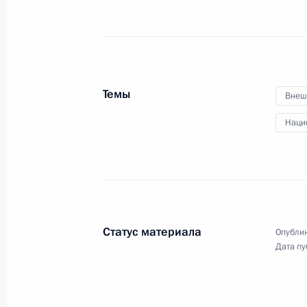
4 декабря 2015 года, пятница
Телефонный разговор с Президент
Назарбаевым
Темы
Внеш
4 декабря 2015 года, 18:25
Наци
Встреча с главой госкорпорации «
4 декабря 2015 года, 16:20
Москва, Кремль
Статус материала
Опублик
Дата пу
Совещание с постоянными членами
4 декабря 2015 года, 14:25
Москва, Кремль