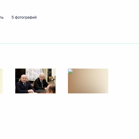
ль
5 фотографий
о края Виктором Басаргиным
3
овский институт» Михаилом
5
ов на участие в пресс-