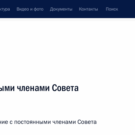
ктура
Видео и фото
Документы
Контакты
Поиск
венный Совет
Совет Безопасности
Комиссии и советы
леграммы
Сведения о Президенте
декабрь, 2015
ть следующие материалы
ыми членами Совета
и Послания Президента
ние с постоянными членами Совета