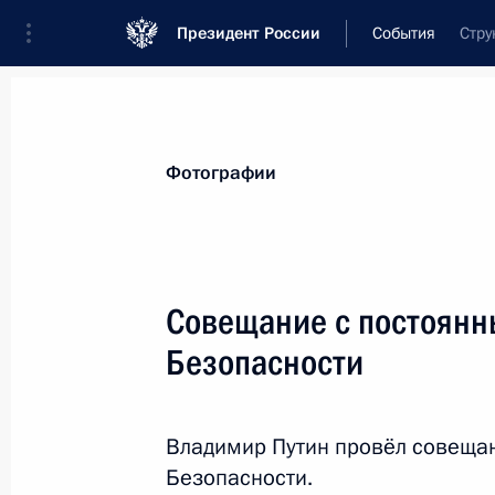
Президент России
События
Стру
Президент
Администрация
Государст
Новости
Стенограммы
Поездки
Те
Фотографии
Показа
Совещание с постоянн
Безопасности
Перечень поручений по реализаци
Федеральному Собранию
8 декабря 2015 года, 18:00
Владимир Путин провёл совеща
Безопасности.