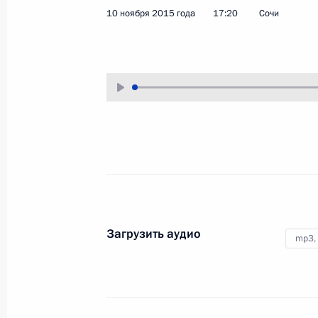
10 ноября 2015 года
17:20
Сочи
10 ноября 2015 года
Аудио, 3 мин.
Владимир Путин продолжил серию
совещаний по вопросам развития
Вооружённых Сил и военно-
промышленного комплекса.
Загрузить аудио
mp3,
Всемирный конгресс
соотечественников