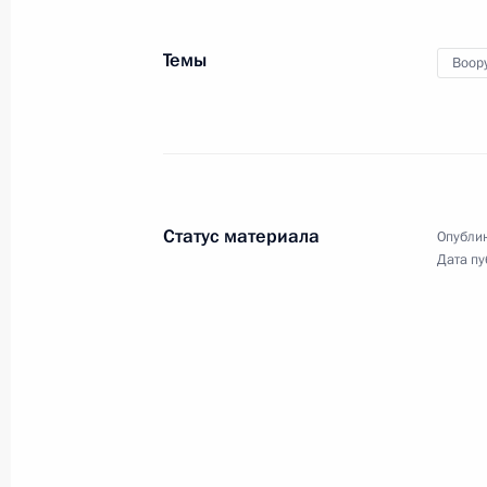
5 ноября 2015 года
Аудио, 14 мин.
Темы
Воор
Владимир Путин принял участие
в пленарном заседании V
Всемирного конгресса
соотечественников, проживающих
за рубежом.
Статус материала
Опублик
Дата пу
В Кремле вручены
госнаграды России
иностранным гражданам