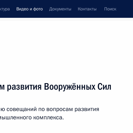
ктура
Видео и фото
Документы
Контакты
Поиск
си
ия, встречи
Встречи со СМИ
ноябрь, 2015
ть следующие материалы
м развития Вооружённых Сил
Совещание по вопросам
ию совещаний по вопросам развития
развития Вооружённых Сил
мышленного комплекса.