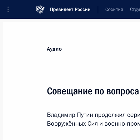
Президент России
События
Стру
Видеозаписи
Фотографии
Аудиозапи
Все материалы
Выступления
Совещан
Аудио
Показа
Совещание по вопроса
Совещание по вопросам
Владимир Путин продолжил сер
развития Вооружённых Сил
Вооружённых Сил и военно-про