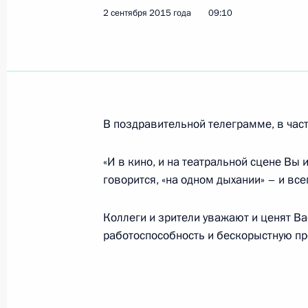
2 сентября 2015 года
09:10
5 сентября 2015 года, суббота
Телефонный разговор с Президент
Рахмоном
5 сентября 2015 года, 18:30
В поздравительной телеграмме, в част
4 сентября 2015 года, пятница
«И в кино, и на театральной сцене Вы 
говорится, «на одном дыхании» – и вс
Осмотр жилья для пострадавших от
4 сентября 2015 года, 14:40
село Краснопол
Коллеги и зрители уважают и ценят В
работоспособность и бескорыстную пр
Владимир Путин встретится с Пре
Саргсяном