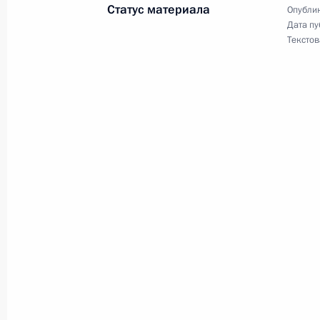
Статус материала
Опублик
Пакет документов подписан в рамк
Дата пу
Текстов
экономического форума
4 сентября 2015 года, 06:30
Владивосток
Встреча с работниками нефтяной 
4 сентября 2015 года, 06:00
Владивосток
Глава МЧС и губернатор Приморья
о ситуации в Уссурийске
4 сентября 2015 года, 05:40