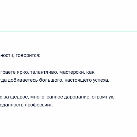
ом Таджикистана Эмомали
ности, говорится:
играете ярко, талантливо, мастерски, как
егда добиваетесь большого, настоящего успеха.
 пожаров в Хакасии
6
ье
ас за щедрое, многогранное дарование, огромную
еданность профессии».
зидентом Армении Сержем