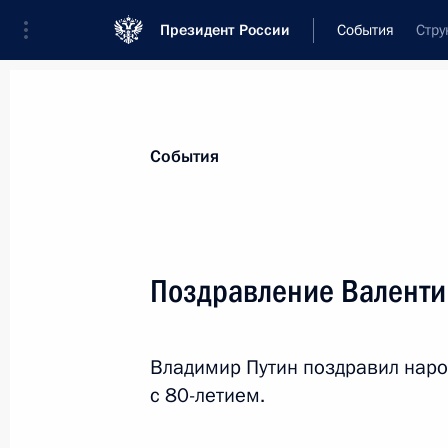
Президент России
События
Стру
Президент
Администрация
Государст
Новости
Стенограммы
Поездки
Те
События
Показа
Поздравление Валенти
Форум Общероссийского народного
и доступную медицину!»
Владимир Путин поздравил наро
7 сентября 2015 года, 15:40
Москва
с 80-летием.