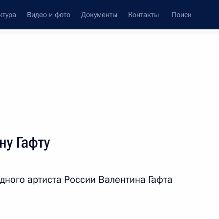
ктура
Видео и фото
Документы
Контакты
Поиск
венный Совет
Совет Безопасности
Комиссии и советы
леграммы
Сведения о Президенте
сентябрь, 2015
ть следующие материалы
ну Гафту
 фронта «За качественную
11
4м
дного артиста России Валентина Гафта