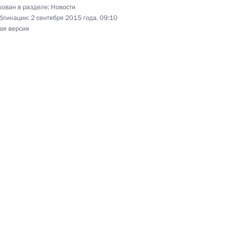
ован в разделе:
Новости
ах первого Восточного
бликации:
2 сентября 2015 года, 09:10
ая версия
и газовой промышленности
1
3м
 доложили Президенту