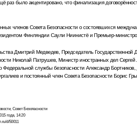
 Ещё раз было акцентировано, что финализация договорённо
нных членов Совета Безопасности о состоявшихся междуна
езидентом Финляндии
Саули Ниинистё
и Премьер-министр
льства
Дмитрий Медведев
, Председатель Государственной
сности
Николай Патрушев
, Министр иностранных дел
Сергей
ор Федеральной службы безопасности
Александр Бортников
,
ргалиев
и постоянный член Совета Безопасности
Борис Гр
овости
,
Совет Безопасности
015 года, 14:20
n.ru/d/50011