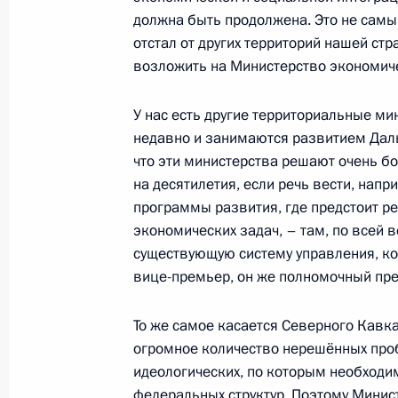
должна быть продолжена. Это не сам
13 июля 2015 года, понедельник
отстал от других территорий нашей ст
возложить на Министерство экономиче
Внесены изменения в законы о СМ
13 июля 2015 года, 16:05
У нас есть другие территориальные ми
недавно и занимаются развитием Даль
что эти министерства решают очень б
на десятилетия, если речь вести, напр
Внесены изменения в закон о жел
программы развития, где предстоит р
13 июля 2015 года, 15:45
экономических задач, – там, по всей 
существующую систему управления, ко
вице-премьер, он же полномочный пре
Подписан закон о свободном порте
То же самое касается Северного Кавк
13 июля 2015 года, 15:15
огромное количество нерешённых проб
идеологических, по которым необходи
федеральных структур. Поэтому Минис