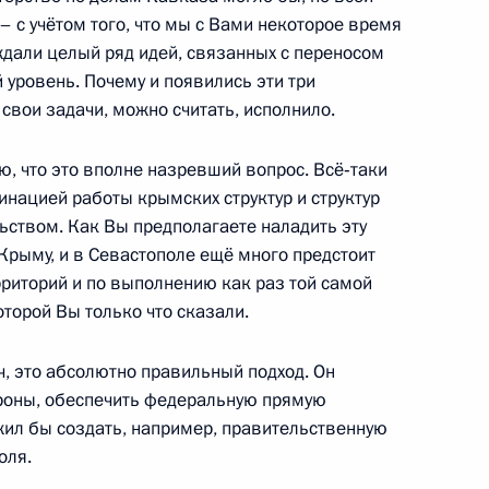
«Роскосмос»
– с учётом того, что мы с Вами некоторое время
дали целый ряд идей, связанных с переносом
уровень. Почему и появились эти три
 свои задачи, можно считать, исполнило.
й области Владимиром
2
ю, что это вполне назревший вопрос. Всё‑таки
инацией работы крымских структур и структур
ством. Как Вы предполагаете наладить эту
 Крыму, и в Севастополе ещё много предстоит
рриторий и по выполнению как раз той самой
торой Вы только что сказали.
я семьям погибших при
ДВ и поручил обеспечить всю
, это абсолютно правильный подход. Он
им
тороны, обеспечить федеральную прямую
жил бы создать, например, правительственную
оля.