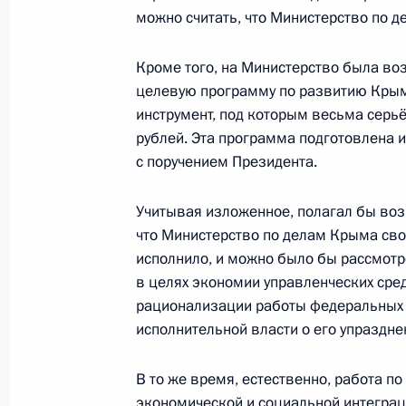
Внесены изменения в закон о защи
можно считать, что Министерство по 
и индивидуальных предпринимател
государственного контроля
Кроме того, на Министерство была во
14 июля 2015 года, 13:30
целевую программу по развитию Крым
инструмент, под которым весьма сер
рублей. Эта программа подготовлена 
с поручением Президента.
Заявление Президента России Влад
с завершением переговоров по ир
Учитывая изложенное, полагал бы во
14 июля 2015 года, 13:15
что Министерство по делам Крыма сво
исполнило, и можно было бы рассмотр
в целях экономии управленческих сре
рационализации работы федеральных
Внесены изменения в закон об и
исполнительной власти о его упраздне
технологиях и о защите информац
14 июля 2015 года, 13:00
В то же время, естественно, работа п
экономической и социальной интегра