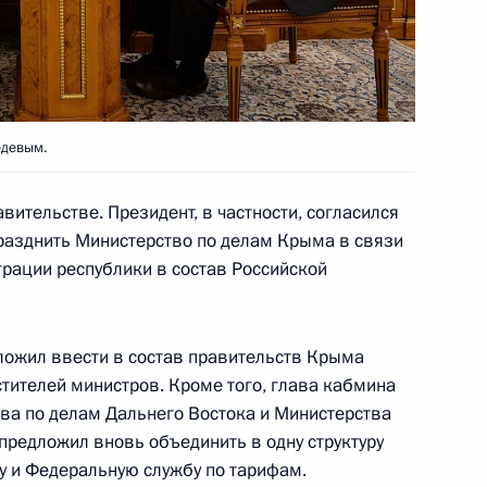
нистерства по делам Крыма
едевым.
ительстве. Президент, в частности, согласился
ва
5
15м
разднить Министерство по делам Крыма в связи
ть, Ново-Огарёво
грации республики в состав Российской
льства Дмитрием Медведевым
ожил ввести в состав правительств Крыма
1
тителей министров. Кроме того, глава кабмина
ть, Ново-Огарёво
ва по делам Дальнего Востока и Министерства
предложил вновь объединить в одну структуру
 и Федеральную службу по тарифам.