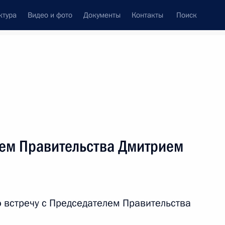
ктура
Видео и фото
Документы
Контакты
Поиск
венный Совет
Совет Безопасности
Комиссии и советы
леграммы
Сведения о Президенте
июль, 2015
ть следующие материалы
лем Правительства Дмитрием
анам с праздником Ураза-
 встречу с Председателем Правительства