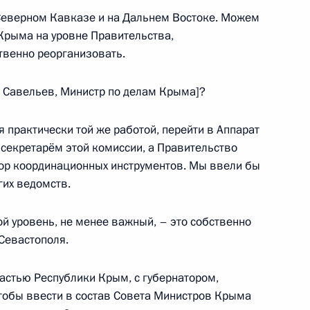
а Северном Кавказе и на Дальнем Востоке. Можем
чемпионата мира
Крыма на уровне Правительства,
твенно реорганизовать.
г Савельев, Министр по делам Крыма]?
я практически той же работой, перейти в Аппарат
 секретарём этой комиссии, а Правительство
кистана Навазом Шарифом
2
ор координационных инструментов. Мы ввели бы
гих ведомств.
ой уровень, не менее важный, – это собственно
Севастополя.
на Ашрафом Гани
2
ластью Республики Крым, с губернатором,
чтобы ввести в состав Совета Министров Крыма