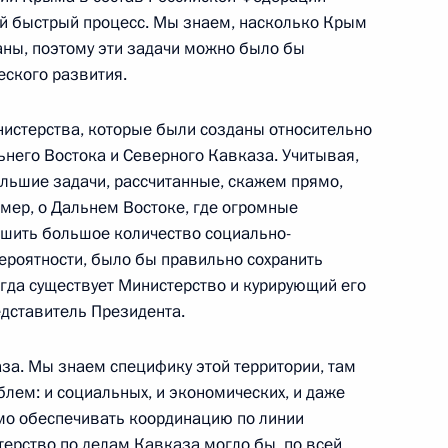
ый быстрый процесс. Мы знаем, насколько Крым
раны, поэтому эти задачи можно было бы
ского развития.
И и о связи
нистерства, которые были созданы относительно
него Востока и Северного Кавказа. Учитывая,
ольшие задачи, рассчитанные, скажем прямо,
имер, о Дальнем Востоке, где огромные
езнодорожном транспорте
ешить большое количество социально-
вероятности, было бы правильно сохранить
гда существует Министерство и курирующий его
дставитель Президента.
 Владивосток
аза. Мы знаем специфику этой территории, там
лем: и социальных, и экономических, и даже
мо обеспечивать координацию по линии
терство по делам Кавказа могло бы, по всей