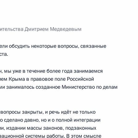
ом Финляндии Саули
вительства Дмитрием Медведевым
тели обсудить некоторые вопросы, связанные
в в Государственную Думу
ста.
, мы уже в течение более года занимаемся
ием Крыма в правовое поле Российской
ми занималось созданное Министерство по делам
ыслов на Клязьме»
9
2м
вопросы закрыты, и речь идёт не только
о сделано давно, но и о полной интеграции
и, издании массы законов, подзаконных
зационной системы работы. В этом смысле