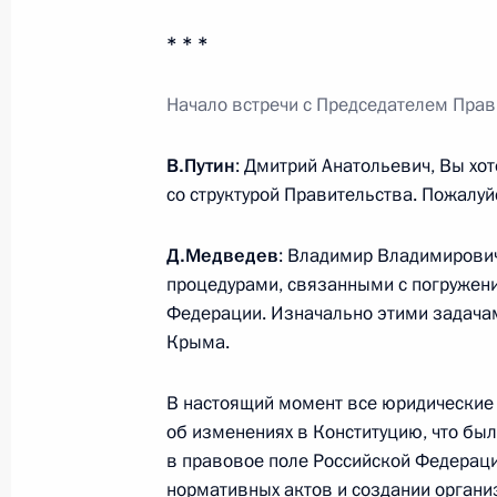
Телефонный разговор с Президент
Ниинистё
* * *
15 июля 2015 года, 13:20
Начало встречи
с Председателем Пра
В.Путин
: Дмитрий Анатольевич, Вы хо
Подписан закон о переносе выборо
со структурой Правительства. Пожалуй
15 июля 2015 года, 09:40
Д.Медведев
: Владимир Владимирович
процедурами, связанными с погружен
Федерации. Изначально этими задача
14 июля 2015 года, вторник
Крыма.
Молодёжный форум «Территория см
В настоящий момент все юридические 
14 июля 2015 года, 19:45
об изменениях в Конституцию, что был
в правовое поле Российской Федераци
нормативных актов и создании органи