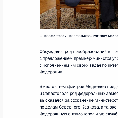
Подписан Указ об упразднении Ми
15 июля 2015 года, 16:40
С Председателем Правительства Дмитрием Медв
Обсуждался ряд преобразований в Прав
Совещание с членами Правительст
с предложением премьер-министра уп
15 июля 2015 года, 16:15
Московская облас
с исполнением им своих задач по инте
Федерации.
Встреча с Председателем Правите
Вместе с тем
Дмитрий Медведев
предл
и Севастополя ряд федеральных замес
15 июля 2015 года, 15:30
Московская облас
высказался за сохранение Министерст
по делам Северного Кавказа, а также 
Федеральную антимонопольную службу