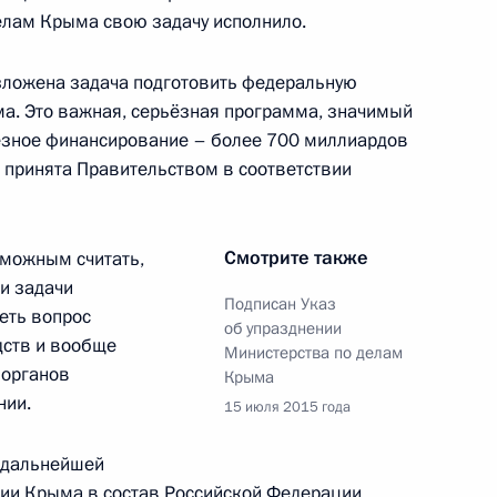
те прав юридических лиц
делам Крыма свою задачу исполнило.
ей при осуществлении
зложена задача подготовить федеральную
а. Это важная, серьёзная программа, значимый
ьёзное финансирование – более 700 миллиардов
и принята Правительством в соответствии
имира Путина в связи
анской ядерной программе
Смотрите также
зможным считать,
и задачи
Подписан Указ
еть вопрос
об упразднении
дств и вообще
Министерства по делам
 органов
нформации, информационных
Крыма
нии.
ии
15 июля 2015 года
о дальнейшей
ции Крыма в состав Российской Федерации