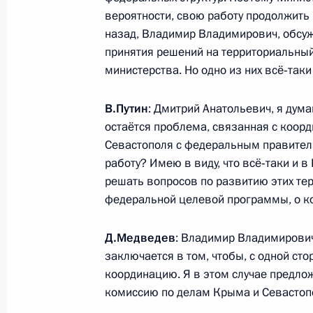
Подписан закон о Госкорпорации 
вероятности, свою работу продолжить 
назад, Владимир Владимирович, обсуж
13 июля 2015 года, 14:40
принятия решений на территориальный 
министерства. Но одно из них всё‑таки
Встреча с губернатором Тюменско
В.Путин
: Дмитрий Анатольевич, я дума
Якушевым
остаётся проблема, связанная с коорд
Севастополя с федеральным правитель
13 июля 2015 года, 13:05
Москва, Кремль
работу? Имею в виду, что всё‑таки и в
решать вопросов по развитию этих те
федеральной целевой программы, о ко
Президент выразил соболезновани
аварии в омском учебном центре В
Д.Медведев
: Владимир Владимирович
необходимую помощь пострадавш
заключается в том, чтобы, с одной с
13 июля 2015 года, 09:50
координацию. Я в этом случае предло
комиссию по делам Крыма и Севастоп