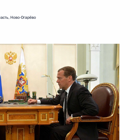
асть, Ново-Огарёво
дукции
6
2м
инистром Нидерландов
том США Бараком Обамой