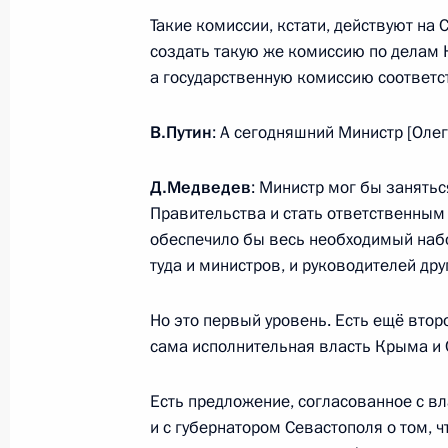
Такие комиссии, кстати, действуют н
Приветствие участникам и гостям 
создать такую же комиссию по делам 
по фехтованию
а государственную комиссию соответс
13 июля 2015 года, 09:05
В.Путин
: А сегодняшний Министр [Оле
10 июля 2015 года, пятница
Д.Медведев
: Министр мог бы занятьс
Правительства и стать ответственным
Встреча с Премьер-министром Па
обеспечило бы весь необходимый наб
10 июля 2015 года, 17:45
Уфа
туда и министров, и руководителей дру
Но это первый уровень. Есть ещё втор
сама исполнительная власть Крыма и 
Встреча с Президентом Афганиста
10 июля 2015 года, 16:55
Уфа
Есть предложение, согласованное с в
и с губернатором Севастополя о том, 