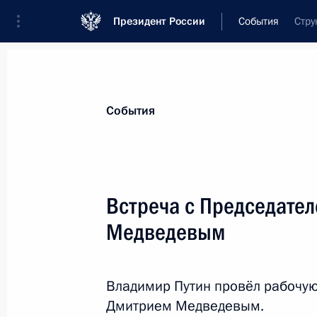
Президент России
События
Стру
Президент
Администрация
Государст
Новости
Стенограммы
Поездки
Те
События
Показа
Встреча с Председате
Медведевым
Поздравление российским мусульм
байрам
17 июля 2015 года, 09:10
Владимир Путин провёл рабочую
Дмитрием Медведевым.