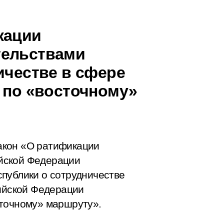
кации
тельствами
ичестве в сфере
а по «восточному»
акон «О ратификации
йской Федерации
публики о сотрудничестве
сийской Федерации
сточному» маршруту».