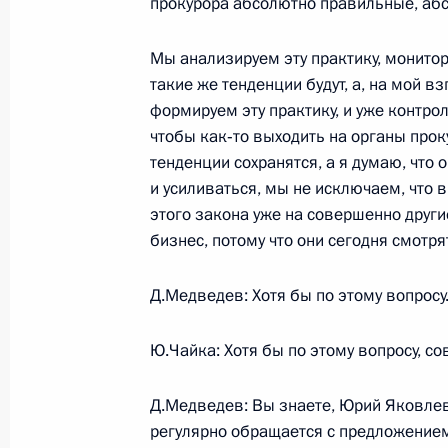
прокурора абсолютно правильные, аб
Мы анализируем эту практику, монитор
24 июля 2009 года, пятница
такие же тенденции будут, а, на мой в
На совещании с постоянными член
формируем эту практику, и уже контрол
Дмитрий Медведев потребовал усил
чтобы как‑то выходить на органы прок
тенденции сохранятся, а я думаю, что о
за безопасностью дорожного движ
и усиливаться, мы не исключаем, что 
24 июля 2009 года, 17:30
Москва, Кремль
этого закона уже на совершенно други
бизнес, потому что они сегодня смотря
На заседании Совета Безопасности
Д.Медведев: Хотя бы по этому вопросу
усилить контроль за безопасностью
Ю.Чайка: Хотя бы по этому вопросу, с
24 июля 2009 года, 17:30
Москва, Кремль
Д.Медведев: Вы знаете, Юрий Яковлеви
регулярно обращается с предложением
Дмитрий Медведев провёл рабочую 