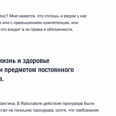
енс? Мне кажется, это сплошь и рядом у нас
ся или с превышением компетенции, или
ветеранов ВМФ России
что входит в их права и обязанности,
– Днём Военно-Морского
 жизнь и здоровье
и предметом постоянного
а.
ствие участникам и гостям
еского конгресса,
рактика. В Ярославле действия прокурора были
стал на позицию прокурора, сочтя, что требования