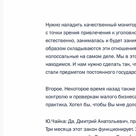
Федеральный закон о расширении
в России документов об образован
соотечественникам иностранными 
Нужно наладить качественный монитори
с точки зрения привлечения к уголовн
27 июля 2009 года, 11:20
естественно, занималась и будет зани
образом складываются эти отношения,
колоссальные на самом деле. Мы в э
Дмитрий Медведев поздравил спец
находимся. И нам нужно сделать так,
космической области, академика 
стали предметом постоянного государс
летием
Второе. Некоторое время назад также
27 июля 2009 года, 10:00
контролю и проверкам малого бизнеса.
практика. Хотел бы, чтобы Вы мне доло
Дмитрий Медведев внёс изменения
Ю.Чайка: Да, Дмитрий Анатольевич, пр
«О государственном регулировании
Три месяца этот закон функционирует.
по организации и проведению азар