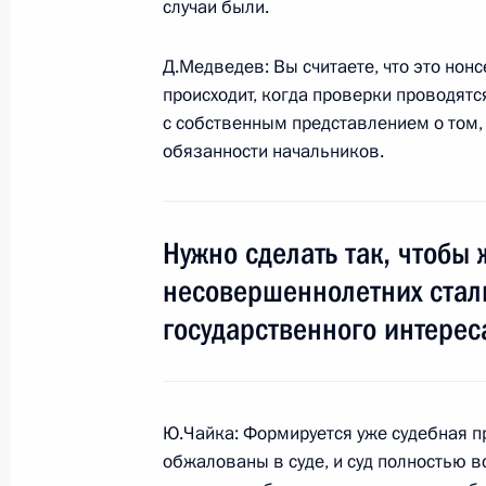
случаи были.
26 июля 2009 года, 10:00
Д.Медведев: Вы считаете, что это нонс
происходит, когда проверки проводят
Поздравление личного состава и 
с собственным представлением о том, 
с профессиональным праздником 
обязанности начальников.
Флота
26 июля 2009 года, 09:00
Нужно сделать так, чтобы
несовершеннолетних стал
25 июля 2009 года, суббота
государственного интерес
Дмитрий Медведев направил привет
Третьего Тихоокеанского экономич
открывшегося во Владивостоке
Ю.Чайка: Формируется уже судебная п
обжалованы в суде, и суд полностью в
25 июля 2009 года, 11:00