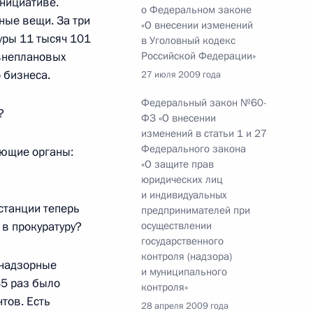
инициативе.
о Федеральном законе
ельные акты Российской
ные вещи. За три
«О внесении изменений
уры 11 тысяч 101
в Уголовный кодекс
 внеплановых
Российской Федерации»
 бизнеса.
27 июля 2009 года
Федеральный закон №60-
?
ФЗ «О внесении
 договора об учреждении
изменений в статьи 1 и 27
Федерального закона
ующие органы:
«О защите прав
юридических лиц
и индивидуальных
станции теперь
предпринимателей при
 в прокуратуру?
осуществлении
альный закон «О внесении
государственного
го закона «Об органах
контроля (надзора)
ой Федерации»
 надзорные
и муниципального
35 раз было
контроля»
тов. Есть
28 апреля 2009 года