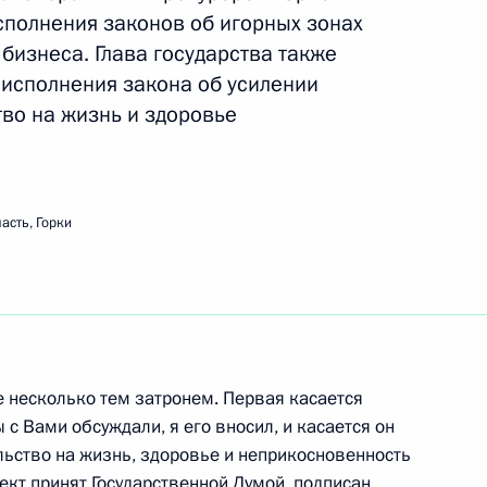
сполнения законов об игорных зонах
бизнеса. Глава государства также
 исполнения закона об усилении
одекс, ужесточающие
 несовершеннолетних
тво на жизнь и здоровье
асть, Горки
нь поручений Правительству
1
 субъектов Федерации
ализации приоритетных
фической политике,
 несколько тем затронем. Первая касается
 с Вами обсуждали, я его вносил, и касается он
льство на жизнь, здоровье и неприкосновенность
ект принят Государственной Думой, подписан