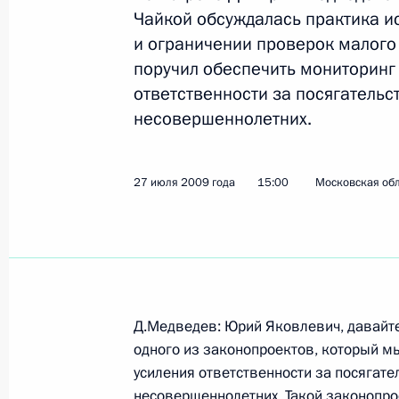
Чайкой обсуждалась практика и
и ограничении проверок малого 
поручил обеспечить мониторинг
Внесены изменения в Уголовный к
наказание за преступления против
ответственности за посягательс
несовершеннолетних.
27 июля 2009 года, 16:15
27 июля 2009 года
15:00
Московская обл
Дмитрий Медведев утвердил перече
и органам государственной власти
по итогам заседания Совета по ре
национальных проектов и демогра
состоявшегося 1 июля 2009 года
Д.Медведев: Юрий Яковлевич, давайте
27 июля 2009 года, 15:30
одного из законопроектов, который мы
усиления ответственности за посягате
несовершеннолетних. Такой законопро