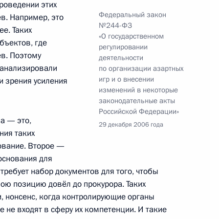
проведении этих
Федеральный закон
в. Например, это
№244-ФЗ
ее. Таких
«О государственном
бъектов, где
регулировании
ствие участникам и гостям
ев. Поэтому
деятельности
алтийские дебюты»
оанализировали
по организации азартных
игр и о внесении
ки зрения усиления
изменений в некоторые
законодательные акты
Российской Федерации»
а — это,
ведева с ведущим «Итоговой
29 декабря 2006 года
2
ния таких
ковым
ование. Второе —
основания для
требует набор документов для того, чтобы
ою позицию довёл до прокурора. Таких
аи, нонсенс, когда контролирующие органы
альный закон «О внесении
 не входят в сферу их компетенции. И такие
оссийской Федерации»