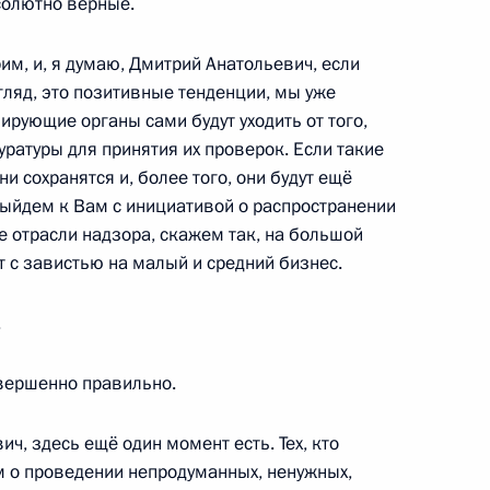
солютно верные.
им, и, я думаю, Дмитрий Анатольевич, если
згляд, это позитивные тенденции, мы уже
ами Совета Безопасности
ирующие органы сами будут уходить от того,
1
ить контроль
уратуры для принятия их проверок. Если такие
ни сохранятся и, более того, они будут ещё
ения
выйдем к Вам с инициативой о распространении
е отрасли надзора, скажем так, на большой
т с завистью на малый и средний бизнес.
 Президент потребовал
1
3м
.
 на дорогах
овершенно правильно.
ч, здесь ещё один момент есть. Тех, кто
 о проведении непродуманных, ненужных,
встречу с Заместителем
1