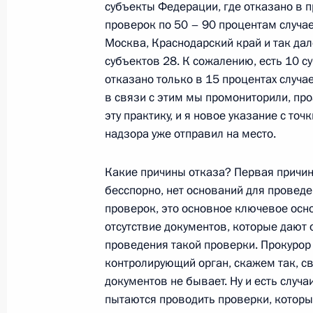
субъекты Федерации, где отказано в 
проверок по 50 – 90 процентам случае
26 июля 2009 года, воскресенье
Москва, Краснодарский край и так дал
субъектов 28. К сожалению, есть 10 су
Дмитрий Медведев направил привет
отказано только в 15 процентах случа
международного кинофестиваля «Б
в связи с этим мы промониторили, пр
26 июля 2009 года, 18:00
эту практику, и я новое указание с точ
надзора уже отправил на место.
Какие причины отказа? Первая причин
Опубликована беседа Дмитрия Мед
бесспорно, нет оснований для проведе
программы НТВ» Кириллом Поздня
проверок, это основное ключевое осн
26 июля 2009 года, 12:00
отсутствие документов, которые дают 
проведения такой проверки. Прокурор 
контролирующий орган, скажем так, св
документов не бывает. Ну и есть случ
Дмитрий Медведев подписал Федер
пытаются проводить проверки, которые
изменений в Таможенный кодекс Р