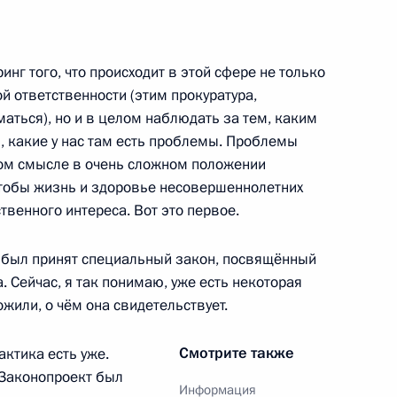
 перечня признаваемых
ии, выдаваемых
государствами
нг того, что происходит в этой сфере не только
ой ответственности (этим прокуратура,
маться), но и в целом наблюдать за тем, каким
 какие у нас там есть проблемы. Проблемы
том смысле в очень сложном положении
иалиста в авиационно-
 чтобы жизнь и здоровье несовершеннолетних
РАН Владимира Шорина с 70-
твенного интереса. Вот это первое.
 был принят специальный закон, посвящённый
 Сейчас, я так понимаю, уже есть некоторая
жили, о чём она свидетельствует.
 в Федеральный закон
Смотрите также
актика есть уже.
 деятельности
 Законопроект был
тных игр и о внесении
Информация