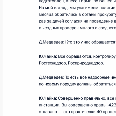
подготовлен, внесён Вами, по Вашей 
изменений в некоторые законодат
На мой взгляд, мы уже имеем позитив
Федерации»
месяца обратились в органы прокурат
раз за дачей согласия на проведение
27 июля 2009 года, 09:20
выездных проверок малого и среднего
Д.Медведев: Кто это у нас обращается
Федеральный закон о ратификации
Антикризисного фонда ЕврАзЭС
Ю.Чайка: Все обращаются, контролир
27 июля 2009 года, 09:20
Ростехнадзор, Росприроднадзор.
Д.Медведев: То есть все надзорные ин
по новому порядку должны обратиться
Дмитрий Медведев подписал Федер
изменений в статью 23 Федерально
судейского сообщества в Российск
Ю.Чайка: Совершенно правильно, все
инстанции. Вы совершенно правы. 42
27 июля 2009 года, 09:10
отказано — это практически 40 процен