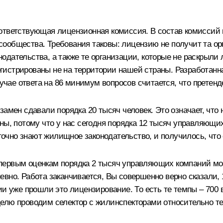
ответствующая лицензионная комиссия. В состав комиссий
ообщества. Требования таковы: лицензию не получит та орг
одательства, а также те организации, которые не раскрыл
регистрированы не на территории нашей страны. Разработанн
ае ответа на 86 минимум вопросов считается, что претенде
замен сдавали порядка 20 тысяч человек. Это означает, чт
ны, потому что у нас сегодня порядка 12 тысяч управляющи
аточно знают жилищное законодательство, и получилось, что
ервым оценкам порядка 2 тысяч управляющих компаний може
вно. Работа заканчивается, Вы совершенно верно сказали, 
и уже прошли это лицензирование. То есть те темпы – 700 в 
елю проводим селектор с жилинспекторами относительно т