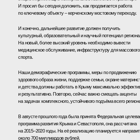
И просил бы сегодня доложить, как продвигается работа
по ключевому объекту – керченскому мостовому переходу.
И конечно, дальнейшее развитие должен получить
культурный, образовательный и научный потенциал региона
На новый, более высокий уровень необходимо вывести
медицинское обслуживание, инфраструктуру для массового
спорта.
Наши демографические программы, меры по продвижению
здорового образа жизни, поддержке семьи, охране материнс
и детства должны работать в Крыму максимально эффекти
и результативно. Повторю, сейчас важно смещать акценты
на задачах комплексного, устойчивого подъёма всего регион
В августе прошлого года была принята Федеральная целева
программа развития Крыма и Севастополя, она рассчитана
на 2015–2020 годы. На её реализацию планируется направи
около 700 миллиардов рублей.