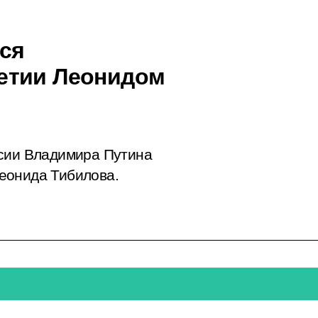
ся
етии Леонидом
ссии Владимира Путина
еонида Тибилова.