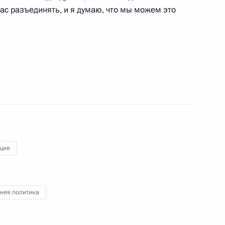
 нас разъединять, и я думаю, что мы можем это
на участие в пресс-
ой Республики Рамзаном
3
ция
му Собранию
:
няя политика
7