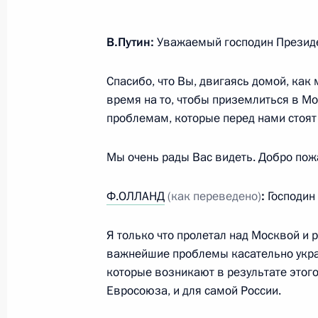
Телефонные разговоры с Премьер-
Орбаном и Президентом Сербии Т
В.Путин:
Уважаемый господин Президен
7 декабря 2014 года, 13:20
Спасибо, что Вы, двигаясь домой, как
время на то, чтобы приземлиться в Мо
проблемам, которые перед нами стоят
6 декабря 2014 года, суббота
Мы очень рады Вас видеть. Добро пож
Ответы на вопросы журналистов
6 декабря 2014 года, 18:35
Москва
Ф.ОЛЛАНД
(как переведено)
:
Господин
Я только что пролетал над Москвой и 
Встреча с Президентом Франции Ф
важнейшие проблемы касательно украи
которые возникают в результате этого
6 декабря 2014 года, 18:30
Москва
Евросоюза, и для самой России.