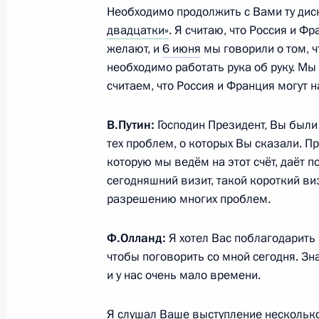
Необходимо продолжить с Вами ту дис
5 декабря 2014 года, пятница
двадцатки»
. Я считаю, что Россия и Ф
желают, и
6 июня
мы говорили о том, 
Телефонный разговор с Президент
необходимо работать рука об руку. Мы
Назарбаевым
считаем, что Россия и Франция могут 
5 декабря 2014 года, 19:40
В.Путин:
Господин Президент, Вы были
тех проблем, о которых Вы сказали. П
которую мы ведём на этот счёт, даёт п
Встреча с федеральными и регио
сегодняшний визит, такой короткий виз
5 декабря 2014 года, 16:00
Москва, Кремль
разрешению многих проблем.
Ф.Олланд:
Я хотел Вас поблагодарить 
Владимир Путин посетит Индию с 
чтобы поговорить со мной сегодня. Зн
и у нас очень мало времени.
5 декабря 2014 года, 14:30
Я слушал Ваше выступление несколько