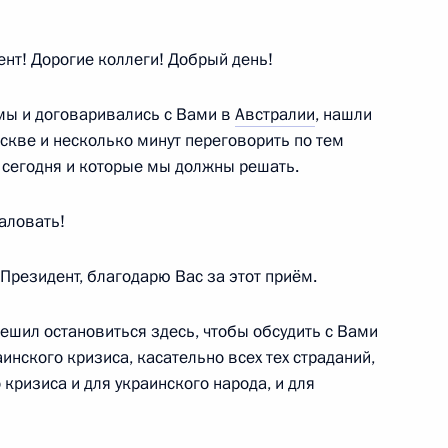
министром Венгрии Виктором
омиславом Николичем
т! Дорогие коллеги! Добрый день!
 мы и договаривались с Вами в
Австралии
, нашли
скве и несколько минут переговорить по тем
 сегодня и которые мы должны решать.
аловать!
2
6м
 Президент, благодарю Вас за этот приём.
решил остановиться здесь, чтобы обсудить с Вами
рансуа Олландом
нского кризиса, касательно всех тех страданий,
9
 кризиса и для украинского народа, и для