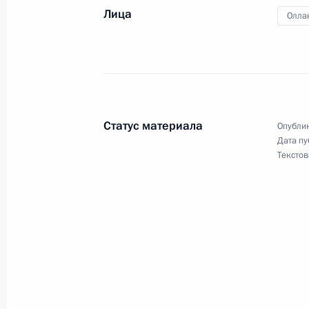
Лица
Олла
3 декабря 2014 года, среда
Владимир Путин обратится к Феде
Российской Федерации с ежегодны
3 декабря 2014 года, 15:00
Статус материала
Опублик
Дата пу
Текстов
Опубликован список журналистов, 
освещения ежегодного Послания П
Собранию
3 декабря 2014 года, 12:05
Внесены изменения в отдельные з