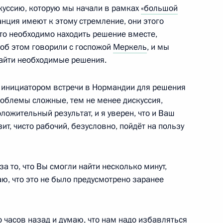
куссию, которую мы начали в рамках
«большой
ранция имеют к этому стремление, они этого
что необходимо находить решение вместе,
ом Казахстана Нурсултаном
 об этом говорили с госпожой
Меркель
, и мы
найти необходимые решения.
 инициатором встречи в Нормандии для решения
роблемы сложные, тем не менее дискуссия,
оложительный результат, и я уверен, что и Ваш
нальными омбудсменами
9
8м
ит, чисто рабочий, безусловно, пойдёт на пользу
за то, что Вы смогли найти несколько минут,
официальным визитом
аю, что это не было предусмотрено заранее
 часов назад и думаю, что нам надо избавляться