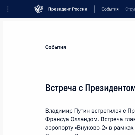
Президент России
События
Стру
Президент
Администрация
Государст
Новости
Стенограммы
Поездки
Те
События
Показа
Встреча с Президенто
Владимир Путин посетит с официал
Узбекистан
Владимир Путин встретился с П
8 декабря 2014 года, 17:40
Франсуа Олландом. Встреча гла
аэропорту «Внуково-2» в рамка