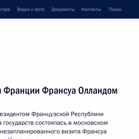
ктура
Видео и фото
Документы
Контакты
Поиск
венный Совет
Совет Безопасности
Комиссии и советы
леграммы
Сведения о Президенте
декабрь, 2014
ть следующие материалы
м Франции Франсуа Олландом
ьным визитом Республику
резидентом Французской Республики
в государств состоялась в московском
х незапланированного визита Франсуа