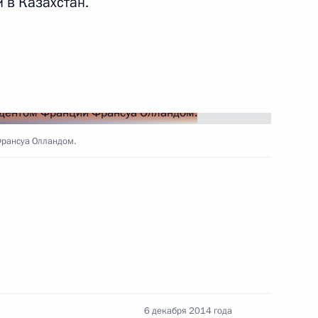
 в Казахстан.
о Суда
3
8м
ргия Радонежского в Царском
6
Франсуа Олландом.
юбилеем
6 декабря 2014 года