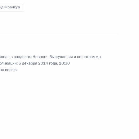
нд Франсуа
ральному Собранию
м Посланием
ован в разделах:
Новости
,
Выступления и стенограммы
бликации:
6 декабря 2014 года, 18:30
ая версия
аккредитованных для
резидента Федеральному
аконодательные акты