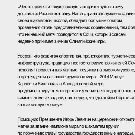
«Честь провести такую важную, авторитетную встречу
досталась России по праву. Наша страна заслуженно слави
своей шахматной школой, обладает большим опытом
проведения столь представительных соревнований, тем бо
что нынешний матч проводится в Сочи, который совсем
недавно принимал зимние Олимпийские игры.
Уверен, что развитая спортивная, транспортная, туристичес
инфраструктура, традиционное гостеприимство жителей Со
позволят провести шахматные поединки на высоком уровне,
а претенденты на звание чемпиона мира – 2014 Магнус
Карлсен и Вишванатан Ананд в полной мере
продемонстрируют мастерство и умение нестандартно реша
самые сложные задачи, подтвердят, что достойны бороться
за шахматную корону».
Помощник Президента
Игорь Левитин
на церемонии открыт
матча за звание чемпиона мира по шахматам вручил
по поручению главы государства государственные награды.