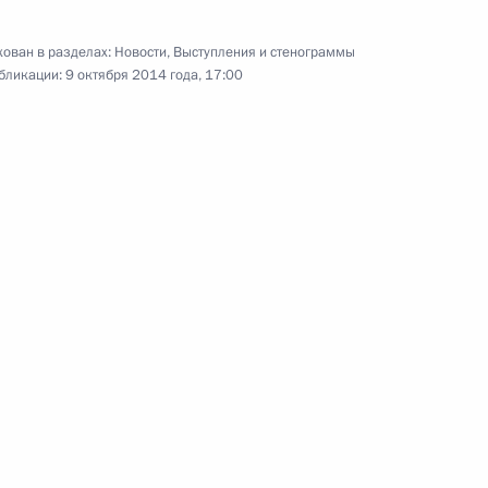
9 октября 2014 года
5 фото
ован в разделах:
Новости
,
Выступления и стенограммы
бликации:
9 октября 2014 года, 17:00
В Новосибирске открыт
новый мост через реку Обь