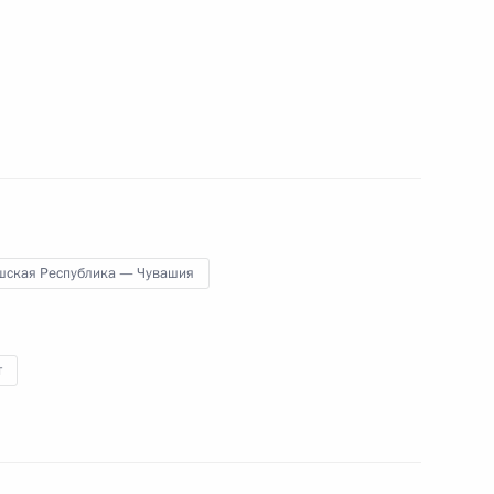
10 октября 2014 года
12 фото
шская Республика — Чувашия
т
Международный форум
«Россия – спортивная
держава»