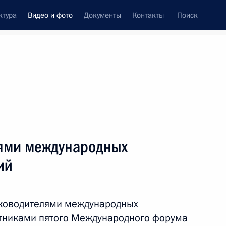
ктура
Видео и фото
Документы
Контакты
Поиск
си
встречи
Церемонии
октябрь, 2014
ть следующие материалы
лями международных
ий
Встреча глав государств
Высшего Евразийского
уководителями международных
экономического совета
стниками пятого Международного форума