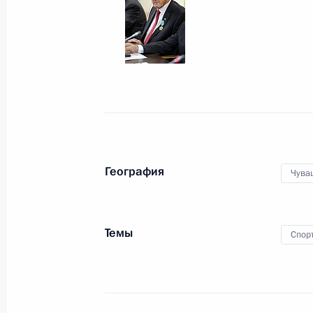
10 октября 2014 года
4 фото
География
Чува
Темы
Спор
Встреча с руководителями
международных спортивных
организаций