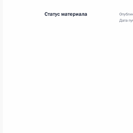
9 октября 2014 года
5 фото
Статус материала
Опублик
Дата пу
Президиум Госсовета
по вопросам
совершенствования сети