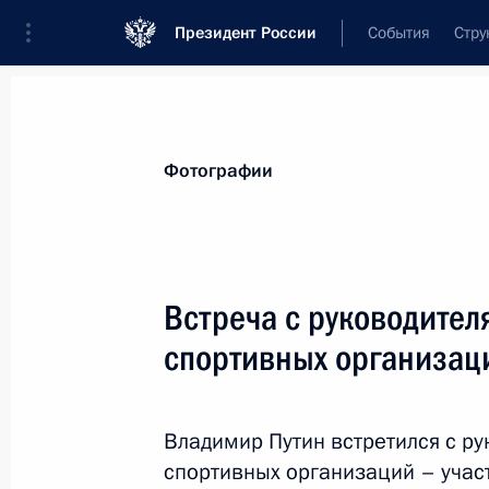
Президент России
События
Стру
Видеозаписи
Фотографии
Аудиозапи
Все материалы
Поездки
Совещания, 
Фотографии
Показа
Встреча с руководите
спортивных организац
Форум Общероссийского
народного фронта
Владимир Путин встретился с р
«Качественное образование
спортивных организаций – уча
во имя страны»