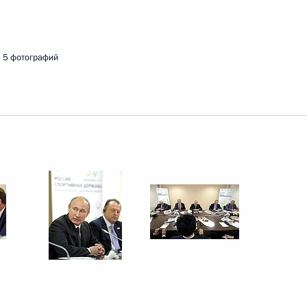
10 октября 2014 года
4 фото
5 фотографий
Саммит Содружества
а
Независимых Государств