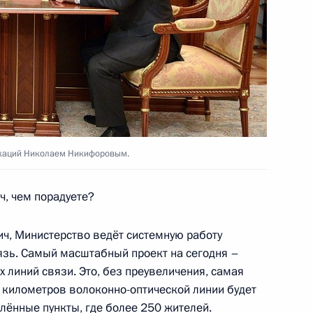
ном Рухани
5
ий саммит
30
икаций Николаем Никифоровым.
ч, чем порадуете?
Форума деловых кругов
, Министерство ведёт системную работу
язь. Самый масштабный проект на сегодня –
х линий связи. Это, без преувеличения, самая
ч километров волоконно-оптической линии будет
ье
лённые пункты, где более 250 жителей.