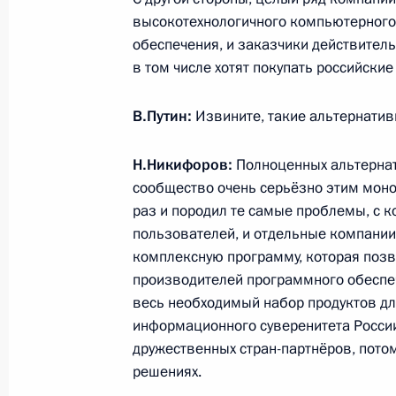
26 сентября 2014 года, 12:30
Москва, Крем
высокотехнологичного компьютерного
обеспечения, и заказчики действитель
в том числе хотят покупать российские
Поздравление Олегу Басилашвили 
В.Путин:
Извините, такие альтернативы
26 сентября 2014 года, 09:20
Н.Никифоров:
Полноценных альтернати
сообщество очень серьёзно этим мон
25 сентября 2014 года, четверг
раз и породил те самые проблемы, с 
пользователей, и отдельные компании
Встреча с руководителем Федераль
комплексную программу, которая позв
Михаилом Мишустиным
производителей программного обеспеч
25 сентября 2014 года, 12:30
Москва, Крем
весь необходимый набор продуктов дл
информационного суверенитета России,
дружественных стран-партнёров, потом
решениях.
24 сентября 2014 года, среда