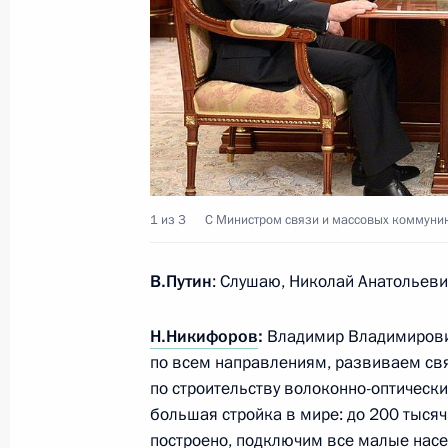
Встреча с Президентом Ирана Хаса
29 сентября 2014 года, 18:00
Астрахань
В Астрахани состоялся IV Каспийск
29 сентября 2014 года, 17:35
Астрахань
1 из 3
С Министром связи и массовых коммун
В.Путин
: Слушаю, Николай Анатольеви
Приветствие участникам и гостям 
прикаспийских государств
Н.Никифоров
:
Владимир Владимирович
29 сентября 2014 года, 09:10
по всем направлениям, развиваем св
по строительству волоконно-оптически
большая стройка в мире: до 200 тыся
28 сентября 2014 года, воскресен
построено, подключим все малые насе