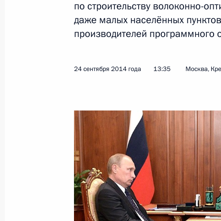
Поздравление Президенту Абхазии
по строительству волоконно-оп
независимости
даже малых населённых пунктов
производителей программного 
30 сентября 2014 года, 11:00
24 сентября 2014 года
13:35
Москва, Кр
29 сентября 2014 года, понедельн
Встреча с Президентом Азербайдж
29 сентября 2014 года, 21:25
Астрахань
Встреча с Президентом Туркменист
Бердымухамедовым
29 сентября 2014 года, 20:10
Астрахань