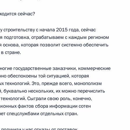
Каспийского молодёжного
ходится сейчас?
 строительству с начала 2015 года, сейчас
ая подготовка, отрабатываем с каждым регионом
ая основа, которая позволит системно обеспечить
в стране.
ния Дня тигра
 многие государственные заказчики, коммерческие
чно обеспокоены той ситуацией, которая
 технологий. Это, прежде всего, монополизм
, буквально нескольких, их можно перечислить
технологий. Сыграли свою роль, конечно,
аконных фактов сбора информации сотен
ет спецслужбами отдельных стран.
вердловской области
1
 получили у нас отказы от поставок