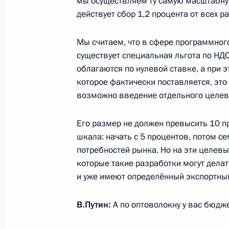
мы осуществляем ту самую масштабную
23 сентября 2014 года, вторник
действует сбор 1,2 процента от всех р
Министр обороны Сергей Шойгу до
учений «Восток-2014»
Мы считаем, что в сфере программного 
существует специальная льгота по НД
23 сентября 2014 года, 15:30
Новороссийск
облагаются по нулевой ставке, а при 
которое фактически поставляется, это 
возможно введение отдельного целев
Совещание о развитии портов Азо
23 сентября 2014 года, 14:45
Новороссийск
Его размер не должен превысить 10 п
шкала: начать с 5 процентов, потом се
потребностей рынка. Но на эти целев
которые такие разработки могут делат
Интервью журналу «Вокруг света»
и уже имеют определённый экспортны
23 сентября 2014 года, 10:00
В.Путин:
А по оптоволокну у вас бюдж