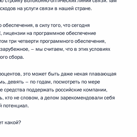
 стройку волоконно-оптических линий связи. Там
асходов на услуги связи в нашей стране.
ложил Президенту о ходе
7
обеспечения, в силу того, что сегодня
С, лицензии на программное обеспечение
этом три четверти программного обеспечения,
зарубежное, – мы считаем, что в этих условиях
ого сбора.
во-Черноморского бассейна
9
5м
роцентов, это может быть даже некая плавающая
мь, девять – по годам, посмотреть по мере
ые средства поддержать российские компании,
ь, кто не словом, а делом зарекомендовали себя
й потенциал.
ет какой?