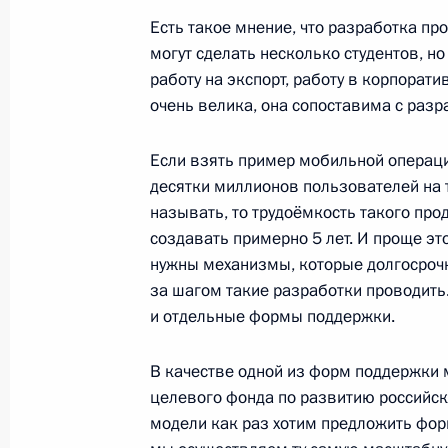
Рабочая встреча с Министром свя
Есть такое мнение, что разработка пр
Николаем Никифоровым
могут сделать несколько студентов, но
работу на экспорт, работу в корпорати
24 сентября 2014 года, 13:35
Москва, Крем
очень велика, она сопоставима с разр
Если взять пример мобильной операци
Рабочая встреча с губернатором В
десятки миллионов пользователей на т
Светланой Орловой
называть, то трудоёмкость такого про
24 сентября 2014 года, 12:25
Москва, Крем
создавать примерно 5 лет. И проще эт
нужны механизмы, которые долгосрочно
за шагом такие разработки проводить.
и отдельные формы поддержки.
Владимир Путин посетит с рабочим
24 сентября 2014 года, 11:00
В качестве одной из форм поддержки 
целевого фонда по развитию российск
модели как раз хотим предложить фор