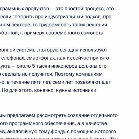
зи и массовых коммуникаций
3
ограммных продуктов – это простой процесс, это
 если говорить про индустриальный подход, про
вном секторе, то трудоёмкость таких решений
ль
аботкой, к примеру, современного самолёта.
онной системы, которую сегодня используют
ладимирской области
2
елефонах, смартфонах, как их сейчас принято
дукта – около 5 тысяч инженеров должны его
ль
о сделать не получится. Поэтому компаниям
, в течение пяти лет, семи лет позволяют шаг
 Но для этого, конечно, нужны источники
 визитом Казахстан
мы предлагаем рассмотреть создание отдельного
ого программного обеспечения, а в качестве
му, аналогичную тому фонду, с помощью которого