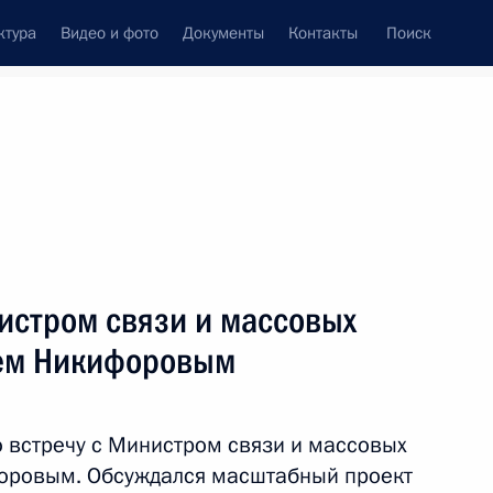
ктура
Видео и фото
Документы
Контакты
Поиск
венный Совет
Совет Безопасности
Комиссии и советы
леграммы
Сведения о Президенте
сентябрь, 2014
ть следующие материалы
истром связи и массовых
ем Никифоровым
 встречу с Министром связи и массовых
оровым. Обсуждался масштабный проект