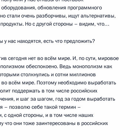
ль
 оборудования, обновления программного
но стали очень разборчивы, ищут альтернативы,
 продукты. Но с другой стороны – видим, что…
с 80-летием
 у нас находятся, есть что предложить?
в сегодня нет во всём мире. И, по сути, мировое
ополизмом обеспокоено. Ведь монополизм как
которыми столкнулись и сотни миллионов
 во всём мире. Поэтому необходимо выработать
ной налоговой службы
3
олит поддержать в том числе российских
ения, и шаг за шагом, год за годом выработать
ль
я – позволю себе такой термин –
 с одной стороны, и в том числе наших
у что они тоже заинтересованы в российских