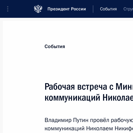
Президент России
События
Стру
Президент
Администрация
Государст
Новости
Стенограммы
Поездки
Те
События
Показа
Рабочая встреча с Мин
коммуникаций Никола
Владимир Путин посетит Сербию
30 сентября 2014 года, 12:05
Владимир Путин провёл рабочую
коммуникаций Николаем Никиф