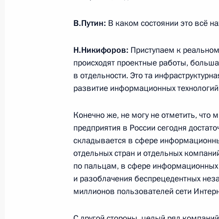
Приветствие участникам и гостям 
В.Путин:
В каком состоянии это всё на
саммита
28 сентября 2014 года, 10:00
Н.Никифоров:
Приступаем к реальному
происходят проектные работы, больш
в отдельности. Это та инфраструктурн
развитие информационных технологий 
27 сентября 2014 года, суббота
Приветствие участникам празднова
Конечно же, не могу не отметить, что
предприятия в России сегодня достато
27 сентября 2014 года, 09:10
складывается в сфере информационных
отдельных стран и отдельных компаний
по пальцам, в сфере информационных 
26 сентября 2014 года, пятница
и разоблачения беспрецедентных нез
миллионов пользователей сети Интерн
Рабочая встреча с губернатором С
Евгением Куйвашевым
С другой стороны, целый ряд компаний