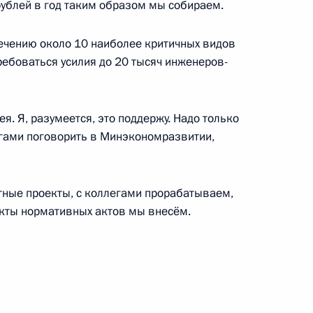
ым секретарём ООН Пан Ги
ублей в год таким образом мы собираем.
чению около 10 наиболее критичных видов
требоваться усилия до 20 тысяч инженеров-
ик
я. Я, разумеется, это поддержу. Надо только
егами поговорить в Минэкономразвитии,
председателем правления
1
ласть, Ново-Огарёво
тные проекты, с коллегами прорабатываем,
кты нормативных актов мы внесём.
 Совета Безопасности
1
ль