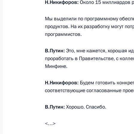
Телефонный разговор с Генеральн
Н.Никифоров:
Около 15 миллиардов р
Муном
Мы выделили по программному обеспе
23 сентября 2014 года, 00:05
продуктов. На их разработку могут по
программистов.
22 сентября 2014 года, понедельн
В.Путин:
Это, мне кажется, хорошая иде
проработать в Правительстве, с колл
Рабочая встреча с президентом – 
Минфине.
Банка ВТБ Андреем Костиным
22 сентября 2014 года, 15:45
Московская об
Н.Никифоров:
Будем готовить конкре
соответствующие согласованные прое
Совещание с постоянными членами
В.Путин:
Хорошо. Спасибо.
22 сентября 2014 года, 12:10
Москва, Крем
<…>