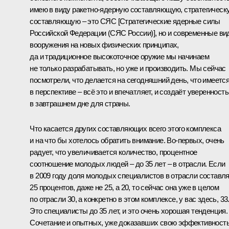
имею в виду ракетно-ядерную составляющую, стратегическ
составляющую – это СЯС [Стратегические ядерные силы
Российской Федерации (СЯС России)], но и современные в
вооружения на новых физических принципах,
да и традиционное высокоточное оружие мы начинаем
не только разрабатывать, но уже и производить. Мы сейчас
посмотрели, что делается на сегодняшний день, что имеетс
в перспективе – всё это и впечатляет, и создаёт уверенность
в завтрашнем дне для страны.
Что касается других составляющих всего этого комплекса
и на что бы хотелось обратить внимание. Во‑первых, очень
радует, что увеличивается количество, процентное
соотношение молодых людей – до 35 лет – в отрасли. Если
в 2009 году доля молодых специалистов в отрасли составл
25 процентов, даже не 25, а 20, то сейчас она уже в целом
по отрасли 30, а конкретно в этом комплексе, у вас здесь, 33
Это специалисты до 35 лет, и это очень хорошая тенденция.
Сочетание и опытных, уже доказавших свою эффективност