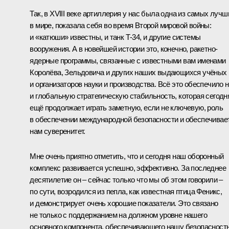
Так, в XVIII веке артиллерия у нас была одна из самых лучш
в мире, показала себя во время Второй мировой войны:
и «катюши» известны, и танк Т-34, и другие системы
вооружения. А в новейшей истории это, конечно, ракетно-
ядерные программы, связанные с известными вам именами
Королёва, Зельдовича и других наших выдающихся учёных
и организаторов науки и производства. Всё это обеспечило 
и глобальную стратегическую стабильность, которая сегодн
ещё продолжает играть заметную, если не ключевую, роль
в обеспечении международной безопасности и обеспечивае
нам суверенитет.
Мне очень приятно отметить, что и сегодня наш оборонный
комплекс развивается успешно, эффективно. За последнее
десятилетие он – сейчас только что мы об этом говорили –
по сути, возродился из пепла, как известная птица Феникс,
и демонстрирует очень хорошие показатели. Это связано
не только с поддержанием на должном уровне нашего
основного компонента, обеспечивающего нашу безопасность