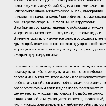
каких‑то идей. Приходят, если говорить по «оборонке» или
по вашему комплексу, Сергей Владиленович или начальник
Генерального штаба, Министр обороны. Или, Вы обратили
внимание, например, я каждый год собираюсь с руководств
Министерства обороны и с главными конструкторами.
В ноябре мы собираемся на неделю и обсуждаем текущие
и перспективные вопросы – ежедневно, в течение недели.
В течение года так или иначе всё равно я обращаюсь к тем и
другим проблемам постоянно, но раз в году просто собирае
и проводим такой мозговой штурм, оценку того, что сделано,
смотрим, куда надо двигаться.
Но когда возникают между ними споры, говорят: нужно пойти
по этому пути либо по этому пути, это является наиболее
перспективным или это, в том числе и в вашей области тоже
в области ядерной энергетики, в области ракетостроения, чт
более эффективным является для нас по известной схеме
цена–качество, – тогда я и включаюсь. Но на более ранних
стадиях это всё‑таки руководители отраслей, предприятий,
институтов должны определять. Я не беру на себя смелост