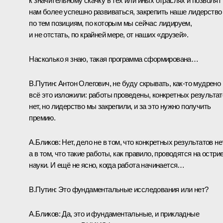
к значительному скачку в тех или иных отраслях и позволят
нам более успешно развиваться, закрепить наше лидерство
по тем позициям, по которым мы сейчас лидируем,
и не отстать, по крайней мере, от наших «друзей».
Насколько я знаю, такая программа сформирована…
В.Путин:
Антон Олегович, не буду скрывать, как‑то мудрено
всё это изложили: работы проведены, конкретных результат
нет, но лидерство мы закрепили, и за это нужно получить
премию.
А.Бликов:
Нет, дело не в том, что конкретных результатов нет
а в том, что такие работы, как правило, проводятся на остри
науки. И ещё не ясно, когда работа начинается…
В.Путин:
Это фундаментальные исследования или нет?
А.Бликов:
Да, это и фундаментальные, и прикладные