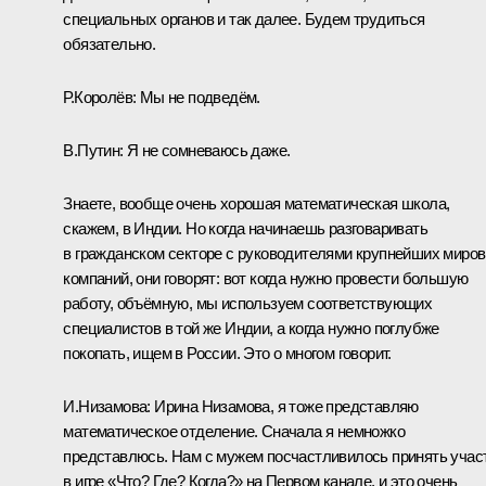
специальных органов и так далее. Будем трудиться
обязательно.
Р.Королёв:
Мы не подведём.
В.Путин:
Я не сомневаюсь даже.
Знаете, вообще очень хорошая математическая школа,
скажем, в Индии. Но когда начинаешь разговаривать
в гражданском секторе с руководителями крупнейших миро
компаний, они говорят: вот когда нужно провести большую
работу, объёмную, мы используем соответствующих
специалистов в той же Индии, а когда нужно поглубже
покопать, ищем в России. Это о многом говорит.
И.Низамова:
Ирина Низамова, я тоже представляю
математическое отделение. Сначала я немножко
представлюсь. Нам с мужем посчастливилось принять учас
в игре «Что? Где? Когда?» на Первом канале, и это очень