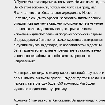
В.Путин:
Мы стипендиями их называем. Но мне приятно, что
Вы об этом вспомнили, потому что я это сам придумал.
Я считал, что это обязательно надо сделать. Несмотря
на то что, в общем‑то, уровень заработной платы в вашей
отрасли повыше, чем в среднем по стране, но тем не менее
есть направления деятельности, которые являются
ключевыми для обеспечения обороноспособности страны.
И здесь должна быть не только конкурентная, выигрышная
ситуация по уровню доходов, но абсолютно точно должны
быть такие чувствительные премиальные за качественно
исполненные работы на особо важных, прорывных
направлениях.
Мы в прошлом году, по‑моему, таких стипендий – а у нас они
по 500 или по 350 тысяч рублей – выдали где‑то 500 с лишн
человек, а в этом году будет 650, по‑моему. Мы будем
и дальше продолжать эту практику.
А.Бликов:
Я как раз хотел бы сказать. Вы даже угадали, о ч