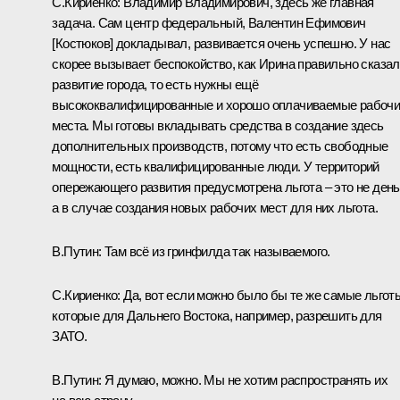
С.Кириенко:
Владимир Владимирович, здесь же главная
задача. Сам центр федеральный, Валентин Ефимович
[Костюков] докладывал, развивается очень успешно. У нас
скорее вызывает беспокойство, как Ирина правильно сказал
развитие города, то есть нужны ещё
высококвалифицированные и хорошо оплачиваемые рабоч
места. Мы готовы вкладывать средства в создание здесь
дополнительных производств, потому что есть свободные
мощности, есть квалифицированные люди. У территорий
опережающего развития предусмотрена льгота – это не день
а в случае создания новых рабочих мест для них льгота.
В.Путин:
Там всё из гринфилда так называемого.
С.Кириенко:
Да, вот если можно было бы те же самые льгот
которые для Дальнего Востока, например, разрешить для
ЗАТО.
В.Путин:
Я думаю, можно. Мы не хотим распространять их