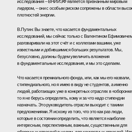
исследования – ВНИИЭФ является признанным мировым
лидером, – они с особым риском сопряжены в области высо
плотностей энергии.
В.Путин:
Вы знаете, что касается фундаментальных
исследований, мы сейчас только с Валентином Ефимовиче
разговаривали на этот счёт и с коллегами вашими, уже
известными и добившимися больших результатов. Мы,
безусловно, должны будем увеличить вложения
в фундаментальные исследования, и мы это сделаем.
Что касается премиального фонда, или, как мы его назвали,
стипендиального, но я имею в виду не студентов, а именно
людей, работающих уже в конкретных отраслях в «оборонке
то я не берусь определять, кому и за что надо стипендии
назначать. Это руководитель отрасли выходит с такими
предложениями. Я исхожу из того, что это как раз люди,
которые в состоянии определить, что является наиболее
интересным, перспективным, важным, существенным для
оборонных отраслей в целом, для конкретных отраслей. Ид