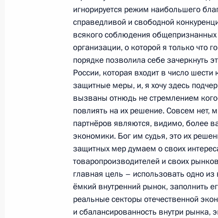
17 сентября 2014 года, 19:10
Москва, Крем
игнорируется режим наибольшего благ
справедливой и свободной конкуренци
всякого соблюдения общепризнанных 
организации, о которой я только что г
Встреча с председателем правлени
порядке позволила себе зачеркнуть эт
Миллером
России, которая входит в число шести
17 сентября 2014 года, 17:30
Москва, Крем
защитные меры, и, я хочу здесь подче
вызваны отнюдь не стремлением кого‑
повлиять на их решение. Совсем нет, 
партнёров являются, видимо, более 
Внесены кандидатуры для избрания
экономики. Бог им судья, это их реше
Кабардино-Балкарской Республики
защитных мер думаем о своих интереса
17 сентября 2014 года, 16:40
товаропроизводителей и своих рынков
главная цель – использовать одно из
ёмкий внутренний рынок, заполнить е
Внесены кандидатуры для избрания
реальные секторы отечественной экон
и сбалансированность внутри рынка, э
города Севастополя