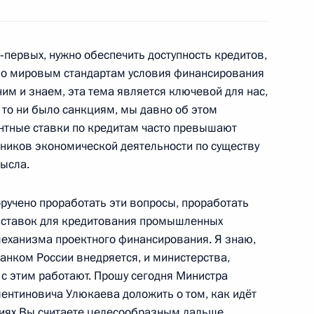
‑первых, нужно обеспечить доступность кредитов,
по мировым стандартам условия финансирования
им и знаем, эта тема является ключевой для нас,
Счётной палаты Татьяной
3
 то ни было санкциям, мы давно об этом
ентные ставки по кредитам часто превышают
ласть, Ново-Огарёво
тников экономической деятельности по существу
ысла.
ручено проработать эти вопросы, проработать
ть предыдущие материалы
 ставок для кредитования промышленных
механизма проектного финансирования. Я знаю,
Банком России внедряется, и министерства,
с этим работают. Прошу сегодня Министра
ентиновича Улюкаева доложить о том, как идёт
овиях Вы считаете целесообразным дальше