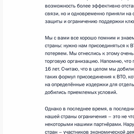
возможность более эффективно отстаи
связи, но и одновременно приняли на
защиты и ограничению поддержки клю
Встреча с Президентом Республики
и Герцеговины Милорадом Додико
Мы с вами все хорошо помним и знаем,
18 сентября 2014 года, 14:30
Москва, Крем
страны: нужно нам присоединяться к ВТ
потеряем. Мы отнеслись к этому очен
торговую организацию. Напомню, что 
17 сентября 2014 года, среда
16 лет. Считаю, что в целом мы добил
таких формул присоединения к ВТО, к
Совещание по экономическим воп
на определённые издержки для отдель
добились приемлемых условий.
17 сентября 2014 года, 20:30
Москва, Крем
Однако в последнее время, в последн
нашей страны ограничения – это не чт
Встреча с вновь избранными руков
некоторыми нашими партнёрами. Наруш
Российской Федерации
стран – участников экономической дея