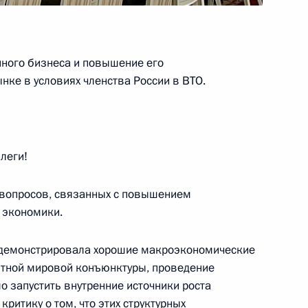
 лётчика-космонавта
нного бизнеса и повышение его
нке в условиях членства России в ВТО.
сетии Леониду Тибилову
леги!
 вопросов, связанных с повышением
 экономики.
я демонстрировала хорошие макроэкономические
ятной мировой конъюнктуры, проведение
рщиками
4
6м
о запустить внутренние источники роста
ритику о том, что этих структурных