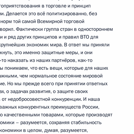
ль
оприятствования в торговле и принцип
и. Делается это всё политизированно, без
норм той самой Всемирной торговой
оворил. Фактически группа стран в одностороннем
я ОАО «Газпром» Алексеем
1
и и ряд других принципов и правил ВТО для
 крупнейших экономик мира. В ответ мы приняли
ль
ркнуть, это именно защитные меры, и они
то наказать из наших партнёров, как‑то
мы понимаем, что есть вещи, которые для наших
важными, чем нормальное состояние мировой
 на должность Главы
ние. Но мы прежде всего при принятии ответных
х, о задачах развития, о защите своих
 от недобросовестной конкуренции. И наша
 важных конкурентных преимуществ России,
го качественными товарами, которые производят
 на должность губернатора
омики – разумеется, сохраняя стабильность
кономики в целом, думая, разумеется,