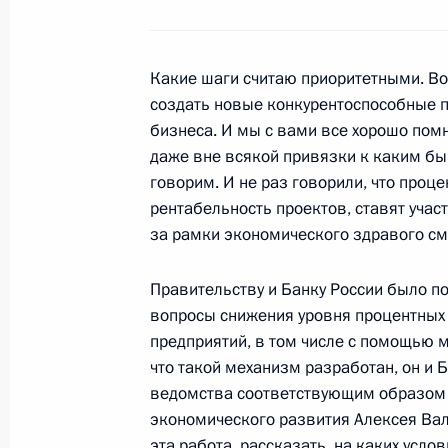
17 сентября 2014 года, 09:10
Какие шаги считаю приоритетными. Во
16 сентября 2014 года, вторник
создать новые конкурентоспособные 
бизнеса. И мы с вами все хорошо помн
Рабочая встреча с Председателем 
даже вне всякой привязки к каким бы
Голиковой
говорим. И не раз говорили, что проц
16 сентября 2014 года, 12:25
Московская об
рентабельность проектов, ставят учас
за рамки экономического здравого см
Правительству и Банку России было по
Показа
вопросы снижения уровня процентных
предприятий, в том числе с помощью 
что такой механизм разработан, он и 
ведомства соответствующим образом 
экономического развития Алексея Вал
эта работа, рассказать, на каких усл