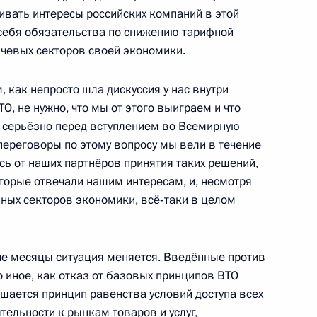
вать интересы российских компаний в этой
 себя обязательства по снижению тарифной
чевых секторов своей экономики.
 Сербской Боснии
2
м
 как непросто шла дискуссия у нас внутри
ль
О, не нужно, что мы от этого выиграем и что
ь серьёзно перед вступлением во Всемирную
переговоры по этому вопросу мы вели в течение
ись от наших партнёров принятия таких решений,
оторые отвечали нашим интересам, и, несмотря
росам
2
ных секторов экономики, всё‑таки в целом
ль
ие месяцы ситуация меняется. Введённые против
о иное, как отказ от базовых принципов ВТО
одителями субъектов
7
8м
ается принцип равенства условий доступа всех
тельности к рынкам товаров и услуг,