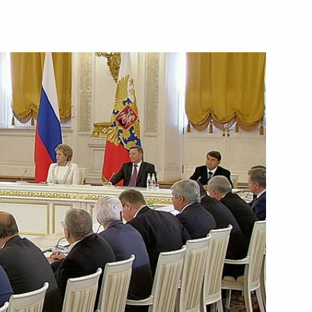
ий саммит
ье
ки Армения Сержу Саргсяну
инистром Японии Синдзо Абэ