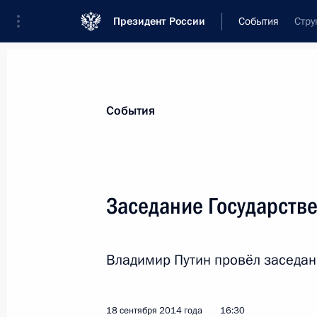
Президент России
События
Стру
Президент
Администрация
Государст
Новости
Стенограммы
Поездки
Те
События
Показа
Заседание Государстве
Совещание с постоянными членами
Владимир Путин провёл заседани
22 сентября 2014 года, 12:10
Москва, Крем
18 сентября 2014 года
16:30