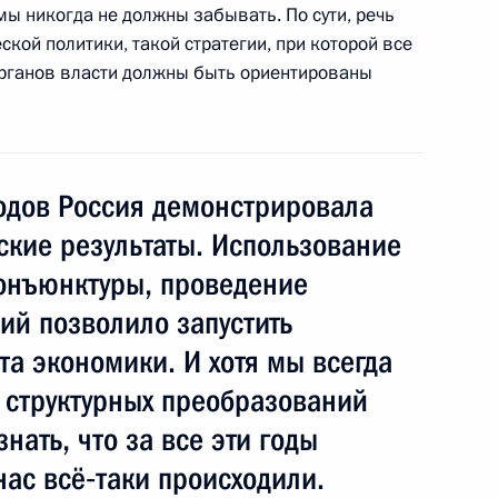
 мы никогда не должны забывать. По сути, речь
кой политики, такой стратегии, при которой все
органов власти должны быть ориентированы
 на должность Главы
годов Россия демонстрировала
кие результаты. Использование
онъюнктуры, проведение
ом Киргизии Алмазбеком
ий позволило запустить
та экономики. И хотя мы всегда
х структурных преобразований
нать, что за все эти годы
у с юбилеем
нас всё‑таки происходили.