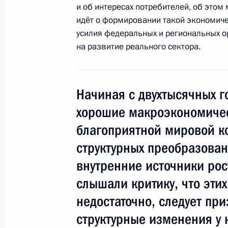
и об интересах потребителей, об этом
17 сентября 2014 года, 16:35
идёт о формировании такой экономичес
усилия федеральных и региональных 
на развитие реального сектора.
Внесены кандидатуры для избрания
Республики Крым
17 сентября 2014 года, 16:30
Начиная с двухтысячных 
хорошие макроэкономичес
благоприятной мировой к
Телефонный разговор с Президент
структурных преобразован
Атамбаевым
внутренние источники рос
17 сентября 2014 года, 12:30
слышали критику, что эти
недостаточно, следует приз
Поздравление Владимиру Меньшов
структурные изменения у 