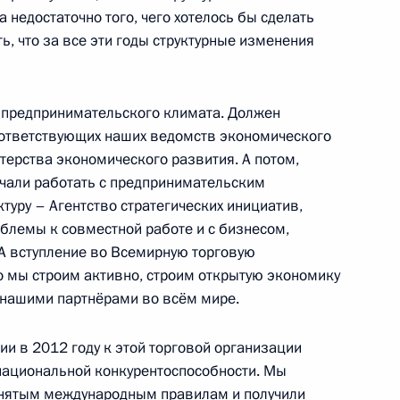
 недостаточно того, чего хотелось бы сделать
ь, что за все эти годы структурные изменения
ил»
5
 предпринимательского климата. Должен
оответствующих наших ведомств экономического
терства экономического развития. А потом,
ачали работать с предпринимательским
туру – Агентство стратегических инициатив,
ым канцлером Австрии
облемы к совместной работе и с бизнесом,
 А вступление во Всемирную торговую
о мы строим активно, строим открытую экономику
с нашими партнёрами во всём мире.
ии в 2012 году к этой торговой организации
а
5
12м
национальной конкурентоспособности. Мы
ринятым международным правилам и получили