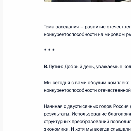
20 сентября 2014 года, суббота
Соболезнования родным и близким
Анатолия Березового
Тема заседания – развитие отечестве
20 сентября 2014 года, 17:30
конкурентоспособности на мировом ры
* * *
Поздравление Президенту Южной О
В.Путин:
Добрый день, уважаемые кол
с Днём независимости
20 сентября 2014 года, 13:20
Мы сегодня с вами обсудим комплекс
конкурентоспособности отечественной
19 сентября 2014 года, пятница
Начиная с двухтысячных годов Росси
результаты. Использование благопри
Встреча с молодыми учёными-яде
структурных преобразований позволил
19 сентября 2014 года, 20:25
Саров
экономики. И хотя мы всегда слышали к