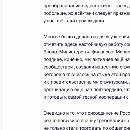
преобразований недостаточно – всегда
побольше, но всё‑таки следует признат
у нас всё‑таки происходили.
Посещение нового завода «РусВин
19 сентября 2014 года, 18:15
Кстово
Многое было сделано и для улучшения
отметить здесь настойчивую работу с
блока: Министерства финансов, Минис
18 сентября 2014 года, четверг
позднее, конечно, мы активнее ещё н
сообществом, создали известную струк
Телефонный разговор с Федеральн
которое включилось на стыке этой пр
Вернером Файманом
и с правительственными структурами.
организацию ещё раз подтвердило, чт
18 сентября 2014 года, 21:00
и готовы к самой тесной кооперации 
Очевидно и то, что присоединение Росс
Заседание Государственного совет
резко повысило планку требований к 
18 сентября 2014 года, 16:30
не только стали торговать по общеп