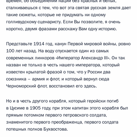
времен, об объединении нации без красных и белых,
сталкиваешься с тем, что вот эта святая русская земля дает
такие сюжеты, которые не придумать ни одному
голливудскому сценаристу. Если Вы позволите, я очень
коротко, двумя фразами расскажу Вам одну историю.
Представьте 1914 год, канун Первой мировой войны, ровно
100 лет назад. На воду спускается один из самых
современных линкоров «Император Александр III». Он так
назван не только в честь нашего императора, который
известен крылатой фразой о том, что у России два
союзника – армия и флот, и который вернул сюда
Черноморский флот, восстановил его здесь.
Но и в честь другого корабля, который геройски погиб
в Цусиме в 1905 году, при этом капитан этого корабля был
прямым потомком первого петровского солдата,
знаменитого первого преображенца, первого солдата
потешных полков Бухвостова.