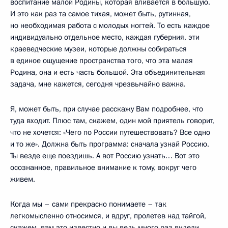
воспитание малой Родины, которая вливается в большую.
И это как раз та самое тихая, может быть, рутинная,
но необходимая работа с молодых ногтей. То есть каждое
индивидуально отдельное место, каждая губерния, эти
краеведческие музеи, которые должны собираться
в единое ощущение пространства того, что эта малая
Родина, она и есть часть большой. Эта объединительная
задача, мне кажется, сегодня чрезвычайно важна.
Я, может быть, при случае расскажу Вам подробнее, что
туда входит. Плюс там, скажем, один мой приятель говорит,
что не хочется: «Чего по России путешествовать? Все одно
и то же». Должна быть программа: сначала узнай Россию.
Ты везде еще поездишь. А вот Россию узнать… Вот это
осознанное, правильное внимание к тому, вокруг чего
живем.
Когда мы – сами прекрасно понимаете – так
легкомысленно относимся, и вдруг, пролетев над тайгой,
скажем, вам это известно и вы ведь много раз видели,