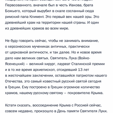
Первозванного, вначале был в честь Иакова, брата
Божьего, который вырубил в скале сосланный сюда
римский папа Климент. Это первый век нашей эры. Это
древнейший храм на территории нашей страны. И один
из древнейших храмов во всем мире.
Не буду говорить сейчас, чтобы не занимать внимание,
о херсонесских мучениках античных, практически
от церковной античности, и так далее. Но и новое время
дало нам великих святых. Святитель Лука (Войно-
Ясенецкий) – великий хирург, лауреат Сталинской премии
и в то же время архиепископ, отсидевший 13 лет
в жесточайшем заключении, оставшийся патриотом нашего
Отечества, это самый известный русский святой сегодня
в Греции. Ему построено в Греции огромное количество
храмов, нашему русскому святому – покровителю Крыма.
Кстати сказать, воссоединение Крыма с Россией сейчас,
совсем недавно, произошло в День памяти Святителя Луки.