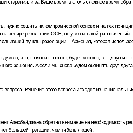
 старания, и за Ваше время в столь сложное время обрати
ь, нужно решить на компромиссной основе и на тех принци
 на четыре резолюции ООН, но у меня такой риторический во
лнивший пункты резолюции – Армения, которая использова
 думаю, что, с одной стороны, будет хорошо, а, с другой ст
енного решения. А если мы снова будем обвинять друг друга
го вопроса. Решение этого вопроса исходит из национальны
идент Азербайджана обратил внимание на необходимость р
нет б
о
льшей трагедии, чем гибель людей.