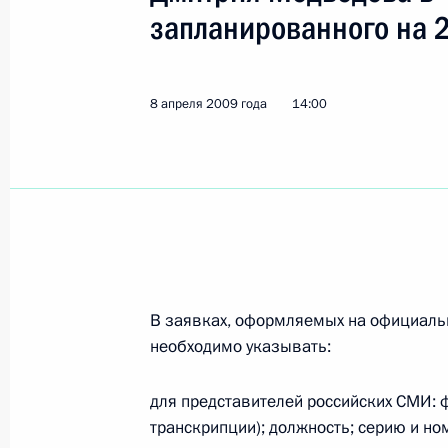
запланированного на 
16–17 апреля Россию с рабочим ви
Азербайджана Ильхам Алиев
8 апреля 2009 года
14:00
10 апреля 2009 года, 13:50
Дмитрий Медведев поздравил през
государственного политехническог
Васильева с 80-летием
10 апреля 2009 года, 10:00
В заявках, оформляемых на официаль
необходимо указывать:
9 апреля 2009 года, четверг
для представителей российских СМИ: ф
транскрипции); должность; серию и но
Назначения в структуре МВД Росси