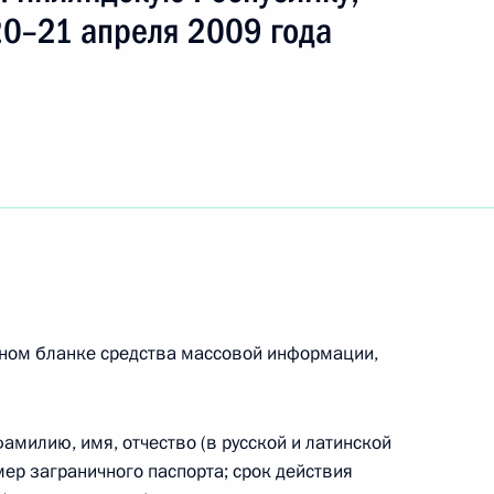
20–21 апреля 2009 года
зитом посетит Президент
идента Санкт-Петербургского
о университета Юрия
ном бланке средства массовой информации,
амилию, имя, отчество (в русской и латинской
мер заграничного паспорта; срок действия
и