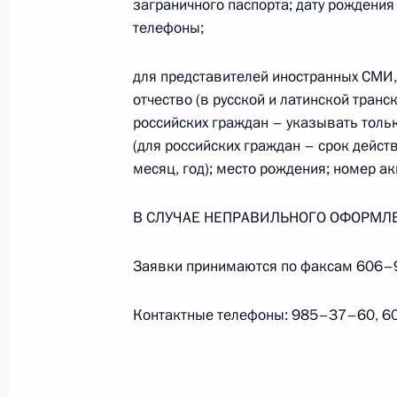
заграничного паспорта; дату рождения 
9 апреля 2009 года, 19:00
телефоны;
для представителей иностранных СМИ
отчество (в русской и латинской транс
Дмитрий Медведев утвердил инстру
российских граждан – указывать тольк
лет Победы в Великой Отечественн
(для российских граждан – срок действ
9 апреля 2009 года, 17:30
месяц, год); место рождения; номер 
В СЛУЧАЕ НЕПРАВИЛЬНОГО ОФОРМЛЕ
Рабочая встреча с Заместителем П
Министром финансов Алексеем Ку
Заявки принимаются по факсам 606–9
9 апреля 2009 года, 17:00
Московская облас
Контактные телефоны: 985–37–60, 6
Приём граждан в новой обществен