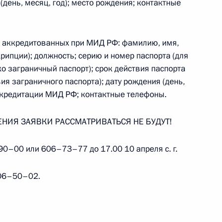
(день, месяц, год); место рождения; контактные
, аккредитованных при МИД РФ: фамилию, имя,
крипции); должность; серию и номер паспорта (для
кцию о вручении медали «65
о заграничный паспорт); срок действия паспорта
ой войне 1941–1945 гг.»
ия заграничного паспорта); дату рождения (день,
аккредитации МИД РФ; контактные телефоны.
НИЯ ЗАЯВКИ РАССМАТРИВАТЬСЯ НЕ БУДУТ!
редседателя Правительства –
1
дриным
0–00 или 606–73–77 до 17.00 10 апреля с. г.
ть, Горки
06–50–02.
ной приёмной Президента
3