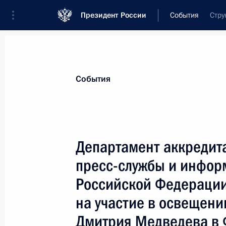
Президент России
События
Стру
Президент
Администрация
Государст
Новости
Стенограммы
Поездки
Те
События
Показа
Департамент аккредит
пресс-службы и инфор
Дмитрий Медведев выразил соболе
народного артиста СССР Евгения В
Российской Федерации
Сусанне Весник
на участие в освещени
10 апреля 2009 года, 14:10
Дмитрия Медведева в 