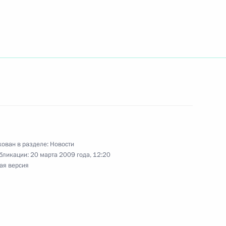
дведева состоялось
1
ической культуры и спорта
ической культуры и спорта
1
ован в разделе:
Новости
бликации:
20 марта 2009 года, 12:20
ая версия
останции
2