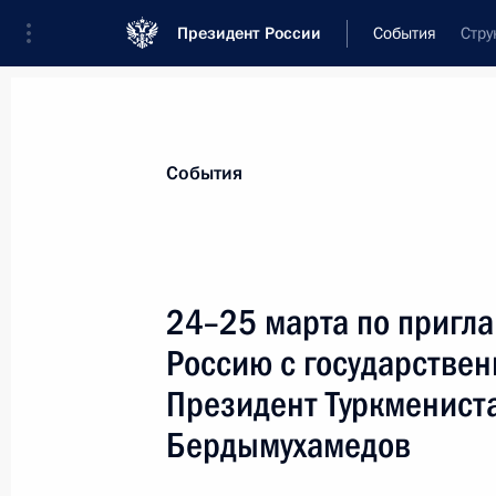
Президент России
События
Стру
Президент
Администрация
Государст
Новости
Стенограммы
Поездки
Те
События
Показа
24–25 марта по пригл
Россию с государствен
23 марта 2009 года, понедельник
Президент Туркменист
Рабочая встреча с губернатором К
Бердымухамедов
Александром Ткачёвым и исполня
Анатолием Пахомовым