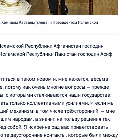
н Хамидом Карзаем (слева) и Президентом Исламской
дведев посетит Арабскую
визитом
сламской Республики Афганистан господин
Исламской Республики Пакистан господин
Асиф
езнования родным и близким
титься в таком новом и, мне кажется, весьма
дарственного академического
, потому как очень многие вопросы – прежде
ртиста кино Петра
ы, с которыми сталкиваются наши государства:
ой
шать только коллективными усилиями. И если мы
й механизм, в том числе трёхсторонний, – мне
ашим народам, а значит, на пользу решения тех
ед собой. Я искренне рад вас приветствовать
что те двусторонние контакты, которые были между