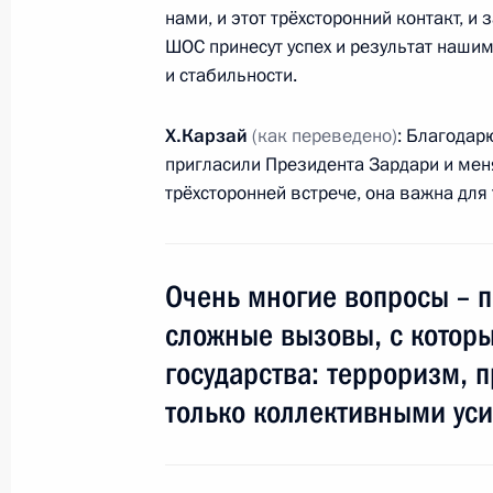
16 июня 2009 года, вторник
нами, и этот трёхсторонний контакт, 
ШОС принесут успех и результат нашим
Встреча с Премьер-министром Ин
и стабильности.
16 июня 2009 года, 20:45
Екатеринбург
Х.Карзай
(как переведено)
: Благодар
пригласили Президента Зардари и меня
трёхсторонней встрече, она важна для 
Первый саммит БРИК
16 июня 2009 года, 18:30
Очень многие вопросы – п
сложные вызовы, с котор
19–20 июня Дмитрий Медведев пос
Нидерландов с рабочим визитом
государства: терроризм, 
только коллективными ус
16 июня 2009 года, 17:00