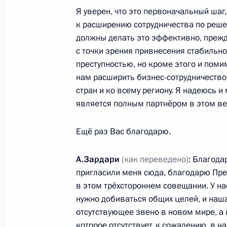
Встреча с Президентом Бразилии Л
Я уверен, что это первоначальный шаг
да Силвой
к расширению сотрудничества по реше
должны делать это эффективно, прежде
16 июня 2009 года, 16:00
Екатеринбург
с точки зрения привнесения стабильно
преступностью, но кроме этого и помим
нам расширить бизнес-сотрудничество
Встреча с Президентом Ирана Ма
стран и ко всему региону. Я надеюсь и
16 июня 2009 года, 13:30
Екатеринбург
является полным партнёром в этом в
Ещё раз Вас благодарю.
Приветствие участникам и гостям пя
А.Зардари
(как переведено)
: Благода
участников Глобальной инициативы
пригласили меня сюда, благодарю През
ядерного терроризма
в этом трёхстороннем совещании. У на
16 июня 2009 года, 13:00
нужно добиваться общих целей, и наша
отсутствующее звено в новом мире, а
которое отсутствует, к сожалению, в н