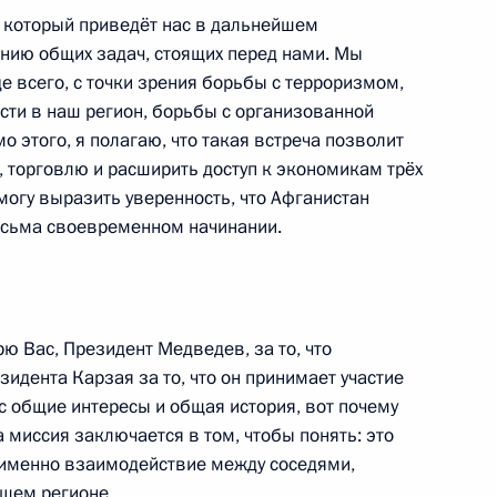
уисом Инасиу Лулой
1
, который приведёт нас в дальнейшем
нию общих задач, стоящих перед нами. Мы
 всего, с точки зрения борьбы с терроризмом,
сти в наш регион, борьбы с организованной
о этого, я полагаю, что такая встреча позволит
, торговлю и расширить доступ к экономикам трёх
хмудом Ахмадинежадом
 могу выразить уверенность, что Афганистан
есьма своевременном начинании.
той встречи государств –
рю Вас, Президент Медведев, за то, что
 по борьбе с актами
идента Карзая за то, что он принимает участие
с общие интересы и общая история, вот почему
 миссия заключается в том, чтобы понять: это
 именно взаимодействие между соседями,
ашем регионе.