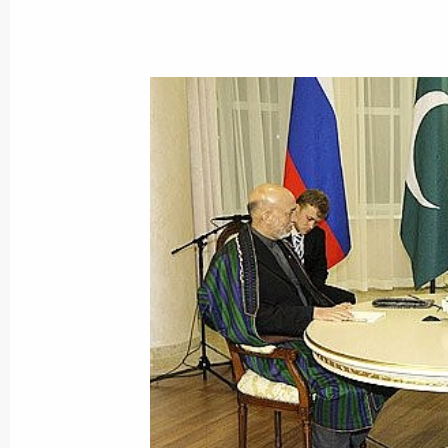
Президент внёс в Государственную
закона «О внесении изменений в 
«О некоммерческих организациях»
17 июня 2009 года, 16:50
Российско-китайские переговоры
17 июня 2009 года, 15:00
Москва, Кремль
Приветствие участникам и гостям 
по случаю 50-летия научного сотру
академией наук и Национальной а