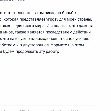
 – членов Шанхайской
7
тием глав государств-
ответственность, в том числе по борьбе
ю, которая представляет угрозу для моей страны,
также и для всего мира. И я полагаю, что даже та
 в мире, также является последствием действий
, что нам нужно взаимодополнять свои усилия,
работаем и в двустороннем формате и в этом
 будем продолжать эту работу.
на Хамидом Карзаем
1
Али Зардари
 Республики Пакистан Асифом
2