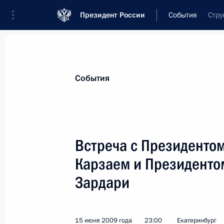
Президент России
События
Стру
Президент
Администрация
Государст
Новости
Стенограммы
Поездки
Те
События
Показа
Встреча с Президенто
Карзаем и Президенто
Президент направил приветствие у
конференции «Мусульмане СНГ за
Зардари
и межнациональное согласие»
17 июня 2009 года, 17:20
15 июня 2009 года
23:00
Екатеринбург