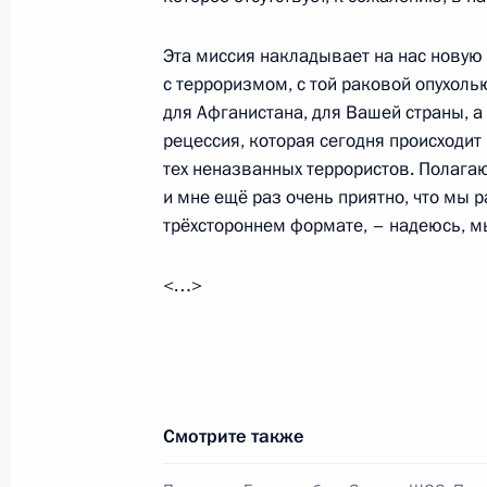
Заседание Совета глав государств
организации сотрудничества с учас
Эта миссия накладывает на нас новую 
наблюдателей
с терроризмом, с той раковой опухоль
для Афганистана, для Вашей страны, а 
16 июня 2009 года, 12:30
Екатеринбург
рецессия, которая сегодня происходит
тех неназванных террористов. Полагаю
и мне ещё раз очень приятно, что мы 
15 июня 2009 года, понедельник
трёхстороннем формате, – надеюсь, мы
Встреча с Президентом Афганиста
<…>
и Президентом Пакистана Асифом 
15 июня 2009 года, 23:00
Екатеринбург
Встреча с Президентом Исламской
Смотрите также
Али Зардари