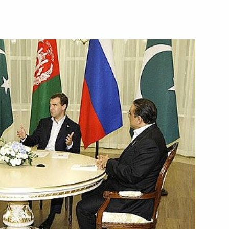
 Думу проект федерального
Федеральный закон
4
юбилейных мероприятий
дничества между Российской
кадемией наук США