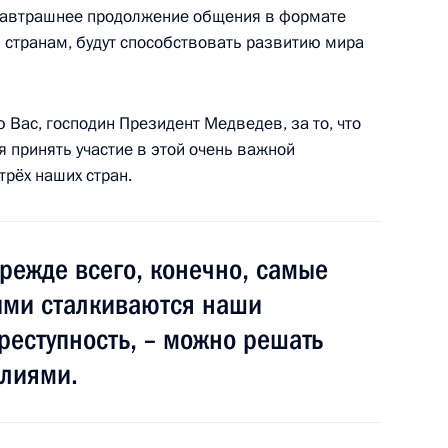
и завтрашнее продолжение общения в формате
 странам, будут способствовать развитию мира
дии Манмоханом Сингхом
1
ю Вас, господин Президент Медведев, за то, что
 принять участие в этой очень важной
трёх наших стран.
5
режде всего, конечно, самые
ыми сталкиваются наши
етит Королевство
преступность, – можно решать
илиями.