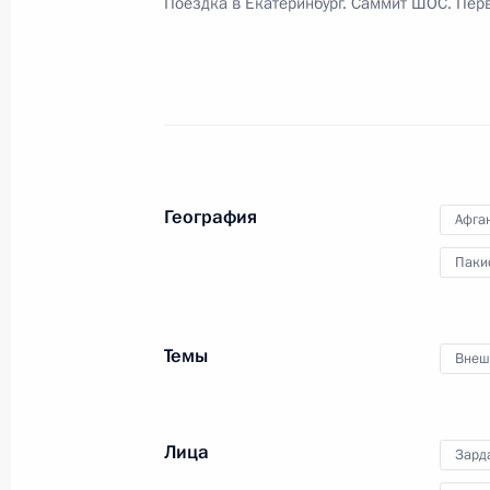
Поездка в Екатеринбург. Саммит ШОС. Пе
15 июня 2009 года, 22:00
Екатеринбург
Встреча с Президентом Исламской 
Хамидом Карзаем
15 июня 2009 года, 21:30
Екатеринбург
География
Афга
Паки
Дмитрий Медведев направил привет
торжественной церемонии вручени
«Признание»
Темы
Внеш
15 июня 2009 года, 17:30
Лица
Зард
Заседание Совета глав государств