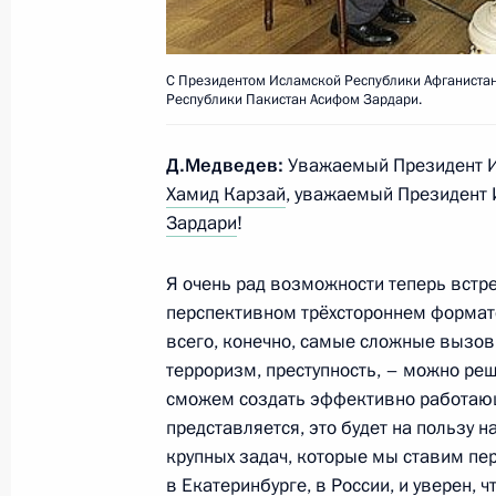
17 июня 2009 года, 12:30
С Президентом Исламской Республики Афганиста
Республики Пакистан Асифом Зардари.
23–24 июня 2009 года Дмитрий Ме
Республику Египет с официальным 
Д.Медведев:
Уважаемый Президент И
17 июня 2009 года, 12:10
Хамид Карзай
, уважаемый Президент 
Зардари
!
Дмитрий Медведев выразил собол
Я очень рад возможности теперь встре
актёра Санкт-Петербургского госу
перспективном трёхстороннем формате
театра комедии им. Н.П.Акимова, а
всего, конечно, самые сложные вызов
Вельяминова в связи с его кончин
терроризм, преступность, – можно ре
сможем создать эффективно работающи
17 июня 2009 года, 12:00
представляется, это будет на пользу н
крупных задач, которые мы ставим пер
в Екатеринбурге, в России, и уверен, 