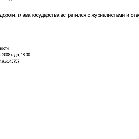
ороги, глава государства встретился с журналистами и отв
вости
 2008 года, 18:00
n.ru/d/43757