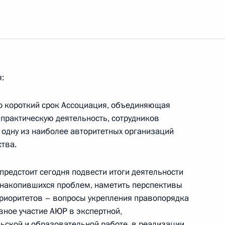
знесенский кафедральный
2
я:
асть
но короткий срок Ассоциация, объединяющая
 практическую деятельность, сотрудников
Совета по развитию местного
3
 одну из наиболее авторитетных организаций
тва.
асть, Новочеркасск
предстоит сегодня подвести итоги деятельности
 накопившихся проблем, наметить перспективы
приоритетов – вопросы укрепления правопорядка
тречу с губернатором
1
вное участие АЮР в экспертной,
убом
льской и образовательной работе, в реализации