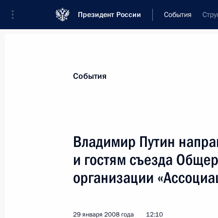
Президент России
События
Стру
Президент
Администрация
Государст
Новости
Стенограммы
Поездки
Те
События
Показа
Владимир Путин напра
и гостям съезда Обще
1 февраля 2008 года, пятница
организации «Ассоциа
Образовательные услуги, предост
и дошкольными учреждениями, дол
качественными и современными
29 января 2008 года
12:10