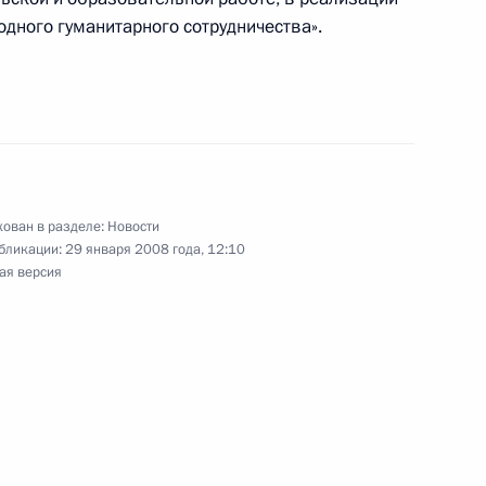
дного гуманитарного сотрудничества».
ев возложили цветы
1
асть, Новочеркасск
ован в разделе:
Новости
бликации:
29 января 2008 года, 12:10
ая версия
ев возложили цветы
2
еркасской трагедии
асть, Новочеркасск
й федеральный округ
2