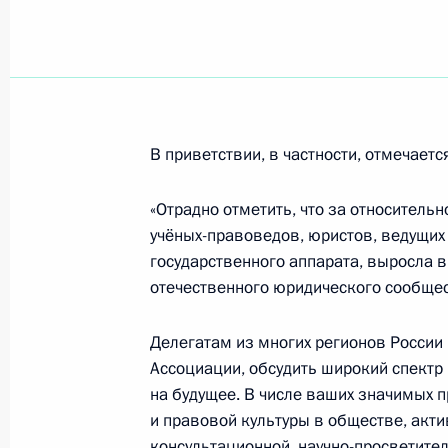
1 февраля 2008 года, 20:19
Владимир Путин посетил Свято-Во
войсковой собор в Новочеркасске
В приветствии, в частности, отмечаетс
1 февраля 2008 года, 19:00
Ростовская Обл
«Отрадно отметить, что за относитель
учёных-правоведов, юристов, ведущих
Владимир Путин провёл заседание 
государственного аппарата, выросла в
самоуправления
отечественного юридического сообщес
1 февраля 2008 года, 18:00
Ростовская Обл
Делегатам из многих регионов России 
Ассоциации, обсудить широкий спектр
на будущее. В числе ваших значимых 
Владимир Путин провёл рабочую вс
и правовой культуры в обществе, акти
Ростовской области Владимиром Ч
консультационной, научно-просветите